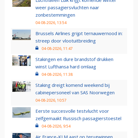
Luchthaven Luik krijgt komende winter
weer passagiersvluchten naar
zonbestemmingen
04-08-2026, 13:54
Brussels Airlines grijpt ternauwernood in:
streep door vlootuitbreiding
04-08-2026, 11:47
Stakingen en dure brandstof drukken
winst Lufthansa hard omlaag
04-08-2026, 11:38
Staking dreigt komend weekend bij
cabinepersoneel van SAS Noorwegen
04-08-2026, 10:57
Eerste succesvolle testvlucht voor
zelfgemaakt Russisch passagierstoestel
04-08-2026, 9:54
Air France-KLM aast op terugwinnen