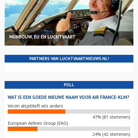
MIJNBOUW, EU EN LUCHTVAART
PARTNERS VAN LUCHTVAARTNIEUWS.NL!
POLL
WAT IS EEN GOEDE NIEUWE NAAM VOOR AIR FRANCE-KLM?
Verzin alsjeblieft iets anders
47% (81 stemmen)
European Airlines Group (EAG)
24% (42 stemmen)