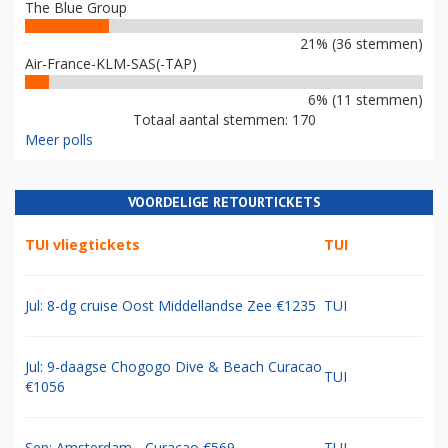
The Blue Group
21% (36 stemmen)
Air-France-KLM-SAS(-TAP)
6% (11 stemmen)
Totaal aantal stemmen: 170
Meer polls
VOORDELIGE RETOURTICKETS
TUI vliegtickets
TUI
Jul: 8-dg cruise Oost Middellandse Zee €1235
TUI
Jul: 9-daagse Chogogo Dive & Beach Curacao
TUI
€1056
Sep: Amsterdam - Curacao €569
TUI