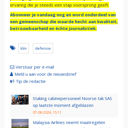
ervaring die je steeds een stap voorsprong geeft.
Abonneer je vandaag nog en word onderdeel van
een gemeenschap die waarde hecht aan kwaliteit,
betrouwbaarheid en échte journalistiek.
klm
defensie
Verstuur per e-mail
Meld u aan voor de nieuwsbrief
Tip de redactie
Staking cabinepersoneel Noorse tak SAS
op laatste moment afgeblazen
07-08-2026, 15:11
Malaysia Airlines neemt maatregelen