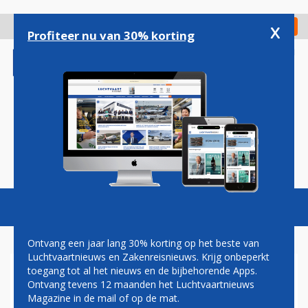
Overslaan
en
x
Digitaal Magazine
Registreer
Check in
naar
Profiteer nu van 30% korting
de
inhoud
gaan
Magazine
Podcasts
Vacatures
Toggl
naviga
Ontvang een jaar lang 30% korting op het beste van
Luchtvaartnieuws en Zakenreisnieuws. Krijg onbeperkt
toegang tot al het nieuws en de bijbehorende Apps.
DEFENSIE BEZORGD OVER
Ontvang tevens 12 maanden het Luchtvaartnieuws
WERVEN PILOTEN DOOR KLM,
Magazine in de mail of op de mat.