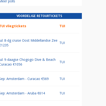
Meer polls
VOORDELIGE RETOURTICKETS
TUI vliegtickets
TUI
Jul: 8-dg cruise Oost Middellandse Zee
TUI
€1235
Jul: 9-daagse Chogogo Dive & Beach
TUI
Curacao €1056
Sep: Amsterdam - Curacao €569
TUI
Sep: Amsterdam - Aruba €614
TUI