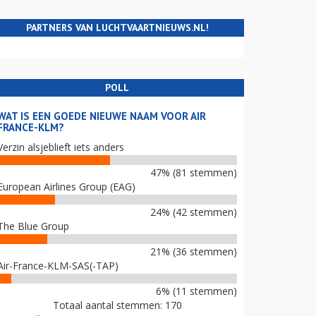
PARTNERS VAN LUCHTVAARTNIEUWS.NL!
POLL
WAT IS EEN GOEDE NIEUWE NAAM VOOR AIR
FRANCE-KLM?
Verzin alsjeblieft iets anders
47% (81 stemmen)
European Airlines Group (EAG)
24% (42 stemmen)
The Blue Group
21% (36 stemmen)
Air-France-KLM-SAS(-TAP)
6% (11 stemmen)
Totaal aantal stemmen: 170