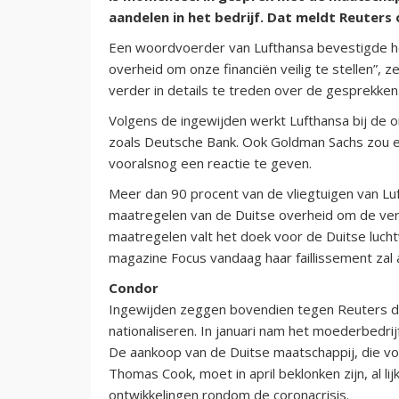
aandelen in het bedrijf. Dat meldt Reuters 
Een woordvoerder van Lufthansa bevestigde h
overheid om onze financiën veilig te stellen”,
verder in details te treden over de gesprekken
Volgens de ingewijden werkt Lufthansa bij de
zoals Deutsche Bank. Ook Goldman Sachs zou een
vooralsnog een reactie te geven.
Meer dan 90 procent van de vliegtuigen van Lu
maatregelen van de Duitse overheid om de vers
maatregelen valt het doek voor de Duitse luch
magazine Focus vandaag haar faillissement zal
Condor
Ingewijden zeggen bovendien tegen Reuters da
nationaliseren. In januari nam het moederbedrij
De aankoop van de Duitse maatschappij, die voo
Thomas Cook, moet in april beklonken zijn, al li
ontwikkelingen rondom de coronacrisis.