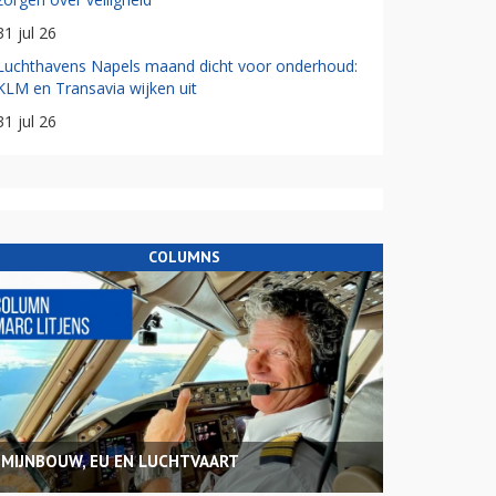
31 jul 26
Luchthavens Napels maand dicht voor onderhoud:
KLM en Transavia wijken uit
31 jul 26
COLUMNS
MIJNBOUW, EU EN LUCHTVAART