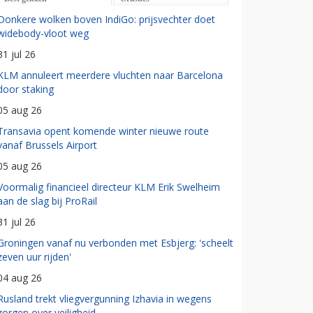
Donkere wolken boven IndiGo: prijsvechter doet
widebody-vloot weg
31 jul 26
KLM annuleert meerdere vluchten naar Barcelona
door staking
05 aug 26
Transavia opent komende winter nieuwe route
vanaf Brussels Airport
05 aug 26
Voormalig financieel directeur KLM Erik Swelheim
aan de slag bij ProRail
31 jul 26
Groningen vanaf nu verbonden met Esbjerg: 'scheelt
zeven uur rijden'
04 aug 26
Rusland trekt vliegvergunning Izhavia in wegens
zorgen over veiligheid