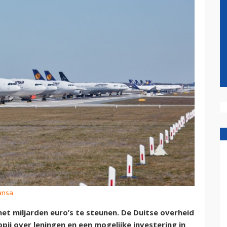
hansa
et miljarden euro’s te steunen. De Duitse overheid
ij over leningen en een mogelijke investering in