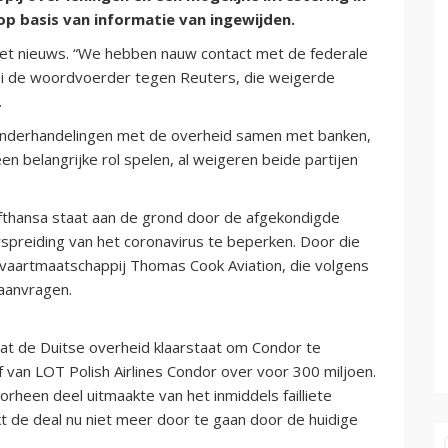
op basis van informatie van ingewijden.
et nieuws. “We hebben nauw contact met de federale
 zei de woordvoerder tegen Reuters, die weigerde
.
 onderhandelingen met de overheid samen met banken,
 belangrijke rol spelen, al weigeren beide partijen
fthansa staat aan de grond door de afgekondigde
preiding van het coronavirus te beperken. Door die
tvaartmaatschappij Thomas Cook Aviation, die volgens
 aanvragen.
t de Duitse overheid klaarstaat om Condor te
f van LOT Polish Airlines Condor over voor 300 miljoen.
rheen deel uitmaakte van het inmiddels failliete
jkt de deal nu niet meer door te gaan door de huidige