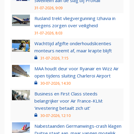
Swelheim aan de slag bij ProRail
31-07-2026, 9:09
Rusland trekt vliegvergunning Izhavia in
wegens zorgen over veiligheid
31-07-2026, 8:03
Wachttijd afgifte onderhoudslicenties
monteurs neemt af, maar krapte blijft
31-07-2026, 7:15
MAA houdt deur voor Ryanair en Wizz Air
open tijdens sluiting Charleroi Airport
30-07-2026, 14:30
Business en First Class steeds
belangrijker voor Air France-KLM:
‘investering betaalt zich uit’
30-07-2026, 12:10
Nabestaanden Germanwings-crash klagen
Duitse staat aan, maar vangen mogelijk