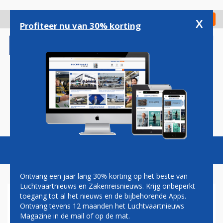
Overslaan
en
x
Digitaal Magazine
Registreer
Check in
naar
Profiteer nu van 30% korting
de
inhoud
gaan
Magazine
Podcasts
Vacatures
Toggl
naviga
Ontvang een jaar lang 30% korting op het beste van
Luchtvaartnieuws en Zakenreisnieuws. Krijg onbeperkt
toegang tot al het nieuws en de bijbehorende Apps.
EUROWINGS-STEWARDESS
Ontvang tevens 12 maanden het Luchtvaartnieuws
WINT GERMANY'S NEXT TOP
Magazine in de mail of op de mat.