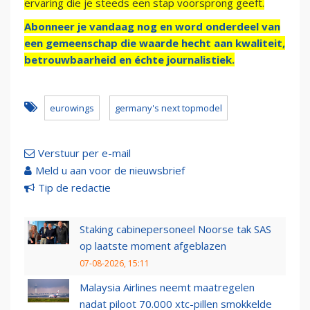
ervaring die je steeds een stap voorsprong geeft.
Abonneer je vandaag nog en word onderdeel van
een gemeenschap die waarde hecht aan kwaliteit,
betrouwbaarheid en échte journalistiek.
eurowings
germany's next topmodel
Verstuur per e-mail
Meld u aan voor de nieuwsbrief
Tip de redactie
Staking cabinepersoneel Noorse tak SAS
op laatste moment afgeblazen
07-08-2026, 15:11
Malaysia Airlines neemt maatregelen
nadat piloot 70.000 xtc-pillen smokkelde