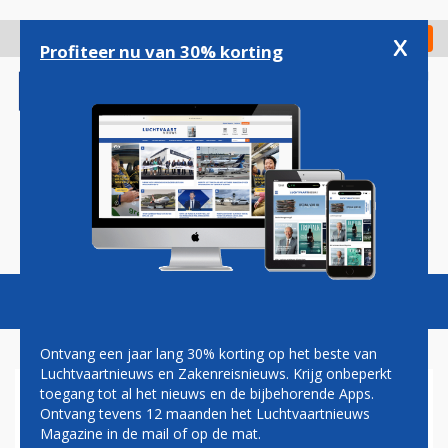
Overslaan
en
x
Digitaal Magazine
Registreer
Check in
naar
Profiteer nu van 30% korting
de
inhoud
gaan
Magazine
Podcasts
Vacatures
Toggl
naviga
Ontvang een jaar lang 30% korting op het beste van
Luchtvaartnieuws en Zakenreisnieuws. Krijg onbeperkt
toegang tot al het nieuws en de bijbehorende Apps.
GROOT DEEL BUSINESS
Ontvang tevens 12 maanden het Luchtvaartnieuws
CLASS-STOELEN LUFTHANSA
Magazine in de mail of op de mat.