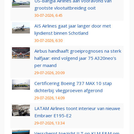
US-Bangla Airlines aan vooravond van
grootste vlootuitbreiding ooit
30-07-2026, 6:45
AIS Airlines gaat jaar langer door met
lijndienst binnen Schotland
30-07-2026, 6:30
Airbus handhaaft groeiprognoses na sterk
halfjaar: eind volgend jaar 75 A320neo’s
per maand
29-07-2026, 20:09
Certificering Boeing 737 MAX 10 stap
dichterbij: vliegproeven afgerond
29-07-2026, 14:09
LATAM Airlines toont interieur van nieuwe
Embraer E195-E2
29-07-2026, 13:34
Verscherpt toezicht ILT op KLM E&M om