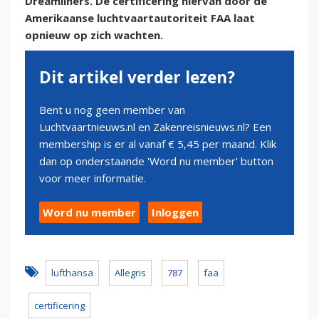
Dreamliners. De certificering hiervan door de
Amerikaanse luchtvaartautoriteit FAA laat
opnieuw op zich wachten.
Dit artikel verder lezen?
Bent u nog geen member van
Luchtvaartnieuws.nl en Zakenreisnieuws.nl? Een
membership is er al vanaf € 5,45 per maand. Klik
dan op onderstaande 'Word nu member' button
voor meer informatie.
Word nu member
Inloggen
lufthansa
Allegris
787
faa
certificering