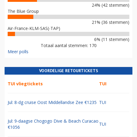
24% (42 stemmen)
The Blue Group
21% (36 stemmen)
Air-France-KLM-SAS(-TAP)
6% (11 stemmen)
Totaal aantal stemmen: 170
Meer polls
VOORDELIGE RETOURTICKETS
TUI vliegtickets
TUI
Jul: 8-dg cruise Oost Middellandse Zee €1235
TUI
Jul: 9-daagse Chogogo Dive & Beach Curacao
TUI
€1056