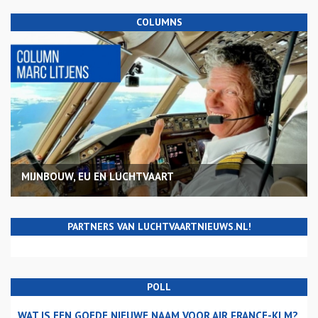
COLUMNS
MIJNBOUW, EU EN LUCHTVAART
PARTNERS VAN LUCHTVAARTNIEUWS.NL!
POLL
WAT IS EEN GOEDE NIEUWE NAAM VOOR AIR FRANCE-KLM?