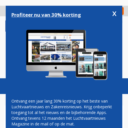
Overslaan
en
x
Digitaal Magazine
Registreer
Check in
naar
Profiteer nu van 30% korting
de
inhoud
gaan
Magazine
Podcasts
Vacatures
Toggl
naviga
Ontvang een jaar lang 30% korting op het beste van
Luchtvaartnieuws en Zakenreisnieuws. Krijg onbeperkt
toegang tot al het nieuws en de bijbehorende Apps.
LUFTHANSA NEEMT EERSTE
Ontvang tevens 12 maanden het Luchtvaartnieuws
A350 MET LUXERE BUSINESS
Magazine in de mail of op de mat.