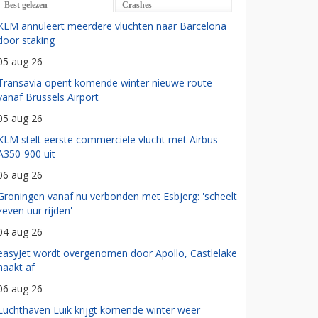
Best gelezen
Crashes
KLM annuleert meerdere vluchten naar Barcelona
door staking
05 aug 26
Transavia opent komende winter nieuwe route
vanaf Brussels Airport
05 aug 26
KLM stelt eerste commerciële vlucht met Airbus
A350-900 uit
06 aug 26
Groningen vanaf nu verbonden met Esbjerg: 'scheelt
zeven uur rijden'
04 aug 26
easyJet wordt overgenomen door Apollo, Castlelake
haakt af
06 aug 26
Luchthaven Luik krijgt komende winter weer