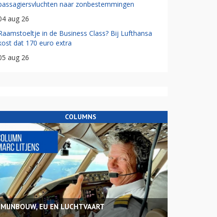
passagiersvluchten naar zonbestemmingen
04 aug 26
Raamstoeltje in de Business Class? Bij Lufthansa
kost dat 170 euro extra
05 aug 26
COLUMNS
MIJNBOUW, EU EN LUCHTVAART