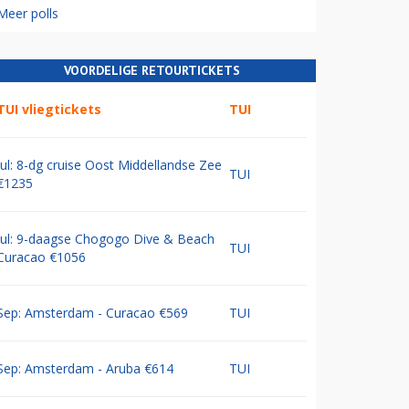
Meer polls
VOORDELIGE RETOURTICKETS
TUI vliegtickets
TUI
Jul: 8-dg cruise Oost Middellandse Zee
TUI
€1235
Jul: 9-daagse Chogogo Dive & Beach
TUI
Curacao €1056
Sep: Amsterdam - Curacao €569
TUI
Sep: Amsterdam - Aruba €614
TUI