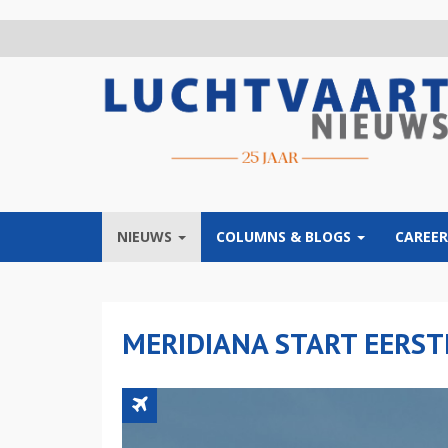
Overslaan
en
naar
de
inhoud
gaan
NIEUWS
COLUMNS & BLOGS
CAREER
MERIDIANA START EERST