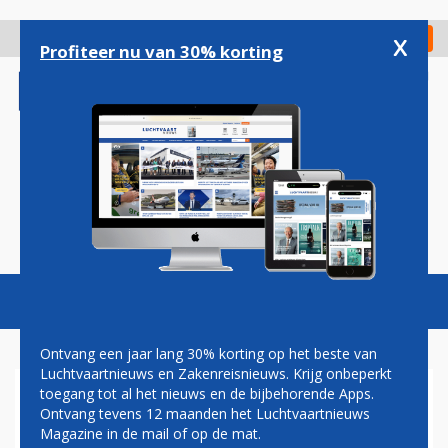
Overslaan
en
x
Digitaal Magazine
Registreer
Check in
naar
Profiteer nu van 30% korting
de
inhoud
gaan
Magazine
Podcasts
Vacatures
Toggl
naviga
Ontvang een jaar lang 30% korting op het beste van
Luchtvaartnieuws en Zakenreisnieuws. Krijg onbeperkt
toegang tot al het nieuws en de bijbehorende Apps.
QATAR AIRWAYS TEKENT
Ontvang tevens 12 maanden het Luchtvaartnieuws
OVERNAMEDEAL MET
Magazine in de mail of op de mat.