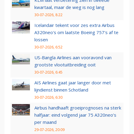
KLM laat verbetering zien in tweede
kwartaal, maar de weg is nog lang
30-07-2026, 8:22
Icelandair tekent voor zes extra Airbus
A320neo's om laatste Boeing 757's af te
lossen
30-07-2026, 6:52
US-Bangla Airlines aan vooravond van
grootste vlootuitbreiding ooit
30-07-2026, 6:45
AIS Airlines gaat jaar langer door met
lijndienst binnen Schotland
30-07-2026, 6:30
Airbus handhaaft groeiprognoses na sterk
halfjaar: eind volgend jaar 75 A320neo’s
per maand
29-07-2026, 20:09