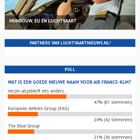
MIJNBOUW, EU EN LUCHTVAART
PARTNERS VAN LUCHTVAARTNIEUWS.NL!
POLL
WAT IS EEN GOEDE NIEUWE NAAM VOOR AIR FRANCE-KLM?
Verzin alsjeblieft iets anders
47% (81 stemmen)
European Airlines Group (EAG)
24% (42 stemmen)
The Blue Group
21% (36 stemmen)