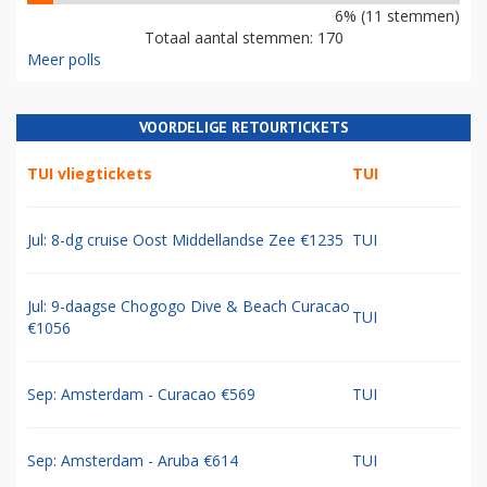
6% (11 stemmen)
Totaal aantal stemmen: 170
Meer polls
VOORDELIGE RETOURTICKETS
TUI vliegtickets
TUI
Jul: 8-dg cruise Oost Middellandse Zee €1235
TUI
Jul: 9-daagse Chogogo Dive & Beach Curacao
TUI
€1056
Sep: Amsterdam - Curacao €569
TUI
Sep: Amsterdam - Aruba €614
TUI