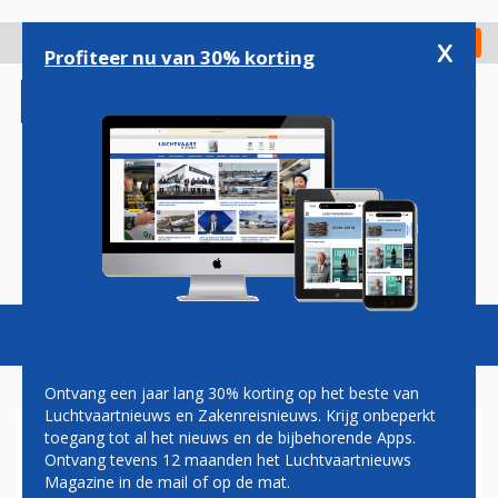
Overslaan
en
x
Digitaal Magazine
Registreer
Check in
naar
Profiteer nu van 30% korting
de
inhoud
gaan
Magazine
Podcasts
Vacatures
Toggl
naviga
Ontvang een jaar lang 30% korting op het beste van
Luchtvaartnieuws en Zakenreisnieuws. Krijg onbeperkt
toegang tot al het nieuws en de bijbehorende Apps.
NIEUW GEZICHT VOOR
Ontvang tevens 12 maanden het Luchtvaartnieuws
SINGAPORE AIRLINES: 'WE
Magazine in de mail of op de mat.