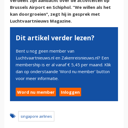
verdeelt zijn aandacht over de activiteiten op
Brussels Airport en Schiphol. “We willen als het
kan doorgroeien", zegt hij in gesprek met
Luchtvaartnieuws Magazine.
Dit artikel verder lezen?
Bent u nog geen member van
Luchtvaartnieuws.nl en Zakenreisnieuws.nl? Een
membership is er al vanaf € 5,45 per maand. Klik
dan op onderstaande 'Word nu member' button
voor meer informatie.
Word nu member
Inloggen
singapore airlines