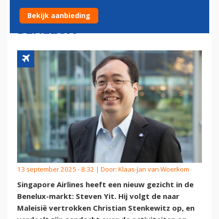
WILLEN DOORGROEIEN IN DE
Bekijk aanbieding
BENELUX'
13 september 2025 - 8:32 | Door:
Klaas-Jan van Woerkom
Singapore Airlines heeft een nieuw gezicht in de
Benelux-markt: Steven Yit. Hij volgt de naar
Maleisië vertrokken Christian Stenkewitz op, en