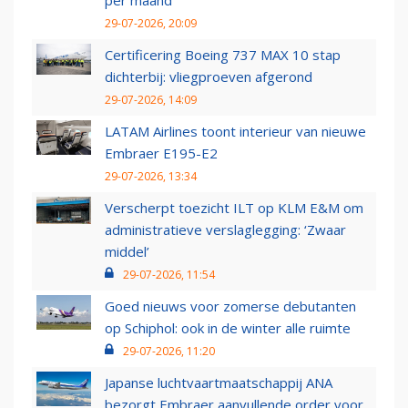
per maand
29-07-2026, 20:09
Certificering Boeing 737 MAX 10 stap
dichterbij: vliegproeven afgerond
29-07-2026, 14:09
LATAM Airlines toont interieur van nieuwe
Embraer E195-E2
29-07-2026, 13:34
Verscherpt toezicht ILT op KLM E&M om
administratieve verslaglegging: ‘Zwaar
middel’
29-07-2026, 11:54
Goed nieuws voor zomerse debutanten
op Schiphol: ook in de winter alle ruimte
29-07-2026, 11:20
Japanse luchtvaartmaatschappij ANA
bezorgt Embraer aanvullende order voor