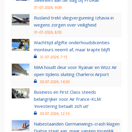
Swelheim aan de slag bij ProRail
31-07-2026, 9:09
Rusland trekt vliegvergunning Izhavia in
wegens zorgen over veiligheid
31-07-2026, 8:03
Wachttijd afgifte onderhoudslicenties
monteurs neemt af, maar krapte blijft
31-07-2026, 7:15
MAA houdt deur voor Ryanair en Wizz Air
open tijdens sluiting Charleroi Airport
30-07-2026, 14:30
Business en First Class steeds
belangrijker voor Air France-KLM:
‘investering betaalt zich uit’
30-07-2026, 12:10
Nabestaanden Germanwings-crash klagen
Duitse staat aan, maar vangen mogelijk