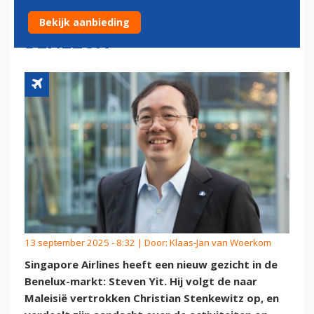
WILLEN DOORGROEIEN IN DE
Bekijk aanbieding
BENELUX'
13 september 2025 - 8:32 | Door:
Klaas-Jan van Woerkom
Singapore Airlines heeft een nieuw gezicht in de
Benelux-markt: Steven Yit. Hij volgt de naar
Maleisië vertrokken Christian Stenkewitz op, en