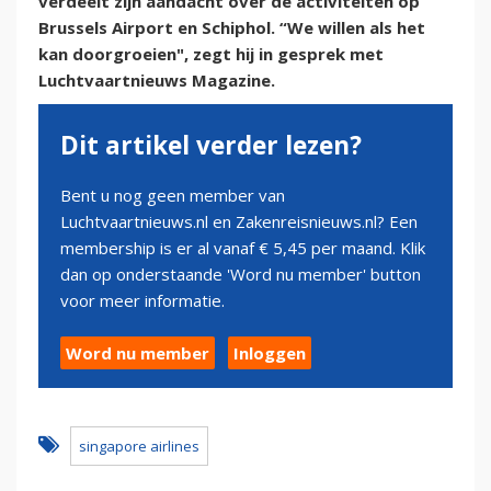
verdeelt zijn aandacht over de activiteiten op
Brussels Airport en Schiphol. “We willen als het
kan doorgroeien", zegt hij in gesprek met
Luchtvaartnieuws Magazine.
Dit artikel verder lezen?
Bent u nog geen member van
Luchtvaartnieuws.nl en Zakenreisnieuws.nl? Een
membership is er al vanaf € 5,45 per maand. Klik
dan op onderstaande 'Word nu member' button
voor meer informatie.
Word nu member
Inloggen
singapore airlines