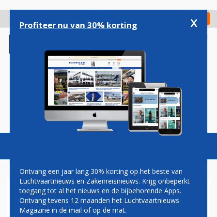
Overslaan
en
x
Digitaal Magazine
Registreer
Check in
naar
Profiteer nu van 30% korting
de
inhoud
gaan
Magazine
Podcasts
Vacatures
Toggl
naviga
Ontvang een jaar lang 30% korting op het beste van
Luchtvaartnieuws en Zakenreisnieuws. Krijg onbeperkt
toegang tot al het nieuws en de bijbehorende Apps.
NIEUW GEZICHT VOOR
Ontvang tevens 12 maanden het Luchtvaartnieuws
SINGAPORE AIRLINES: 'WE
Magazine in de mail of op de mat.