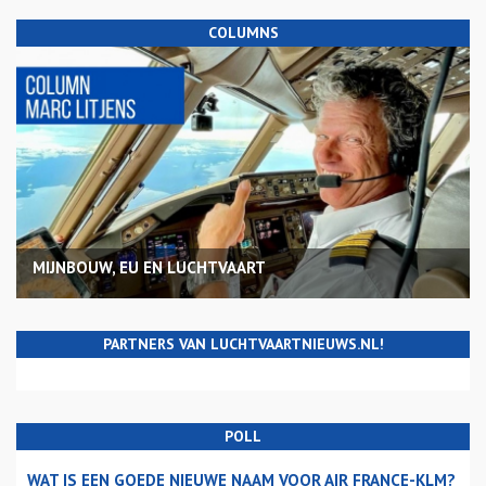
COLUMNS
MIJNBOUW, EU EN LUCHTVAART
PARTNERS VAN LUCHTVAARTNIEUWS.NL!
POLL
WAT IS EEN GOEDE NIEUWE NAAM VOOR AIR FRANCE-KLM?