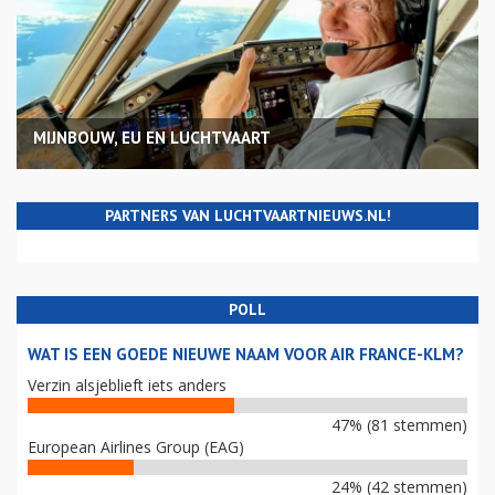
MIJNBOUW, EU EN LUCHTVAART
PARTNERS VAN LUCHTVAARTNIEUWS.NL!
POLL
WAT IS EEN GOEDE NIEUWE NAAM VOOR AIR FRANCE-KLM?
Verzin alsjeblieft iets anders
47% (81 stemmen)
European Airlines Group (EAG)
24% (42 stemmen)