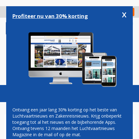
Overslaan
en
x
Digitaal Magazine
Registreer
Check in
naar
Profiteer nu van 30% korting
de
inhoud
gaan
Magazine
Podcasts
Vacatures
Toggl
naviga
Ontvang een jaar lang 30% korting op het beste van
Luchtvaartnieuws en Zakenreisnieuws. Krijg onbeperkt
toegang tot al het nieuws en de bijbehorende Apps.
ROYAL AIR MAROC: CONFLICT
Ontvang tevens 12 maanden het Luchtvaartnieuws
MET PILOTEN OPGELOST
Magazine in de mail of op de mat.