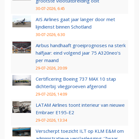
grootste vlootuitbreiding ooit
30-07-2026, 6:45
AIS Airlines gaat jaar langer door met
lijndienst binnen Schotland
30-07-2026, 6:30
Airbus handhaaft groeiprognoses na sterk
halfjaar: eind volgend jaar 75 A320neo’s
per maand
29-07-2026, 20:09
Certificering Boeing 737 MAX 10 stap
dichterbij: vliegproeven afgerond
29-07-2026, 14:09
LATAM Airlines toont interieur van nieuwe
Embraer E195-E2
29-07-2026, 13:34
Verscherpt toezicht ILT op KLM E&M om
administratieve verslaglegging: ‘Zwaar