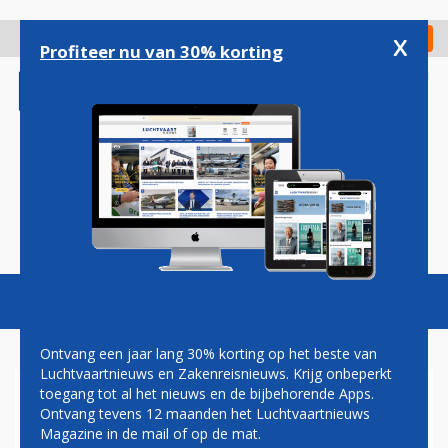
Overslaan
en
x
Digitaal Magazine
Registreer
Check in
naar
Profiteer nu van 30% korting
de
inhoud
gaan
Magazine
Podcasts
Vacatures
Toggl
naviga
Ontvang een jaar lang 30% korting op het beste van
Luchtvaartnieuws en Zakenreisnieuws. Krijg onbeperkt
toegang tot al het nieuws en de bijbehorende Apps.
ROYAL AIR MAROC: CONFLICT
Ontvang tevens 12 maanden het Luchtvaartnieuws
MET PILOTEN OPGELOST
Magazine in de mail of op de mat.