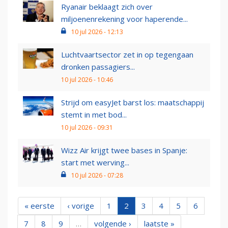
Ryanair beklaagt zich over
miljoenenrekening voor haperende...
10 jul 2026 - 12:13
Luchtvaartsector zet in op tegengaan
dronken passagiers...
10 jul 2026 - 10:46
Strijd om easyJet barst los: maatschappij
stemt in met bod...
10 jul 2026 - 09:31
Wizz Air krijgt twee bases in Spanje:
start met werving...
10 jul 2026 - 07:28
« eerste
‹ vorige
1
2
3
4
5
6
7
8
9
…
volgende ›
laatste »