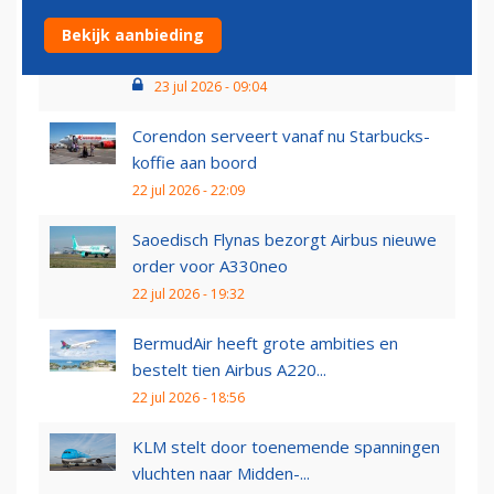
Twee Boeing 737 MAX’s al na vijf
Bekijk aanbieding
maanden dienst naar de...
23 jul 2026 - 09:04
Corendon serveert vanaf nu Starbucks-
koffie aan boord
22 jul 2026 - 22:09
Saoedisch Flynas bezorgt Airbus nieuwe
order voor A330neo
22 jul 2026 - 19:32
BermudAir heeft grote ambities en
bestelt tien Airbus A220...
22 jul 2026 - 18:56
KLM stelt door toenemende spanningen
vluchten naar Midden-...