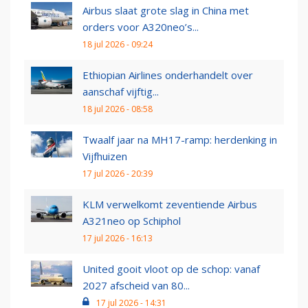
Airbus slaat grote slag in China met
orders voor A320neo’s...
18 jul 2026 - 09:24
Ethiopian Airlines onderhandelt over
aanschaf vijftig...
18 jul 2026 - 08:58
Twaalf jaar na MH17-ramp: herdenking in
Vijfhuizen
17 jul 2026 - 20:39
KLM verwelkomt zeventiende Airbus
A321neo op Schiphol
17 jul 2026 - 16:13
United gooit vloot op de schop: vanaf
2027 afscheid van 80...
17 jul 2026 - 14:31