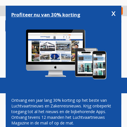
Overslaan
en
x
Digitaal Magazine
Registreer
Check in
naar
Profiteer nu van 30% korting
de
inhoud
gaan
Magazine
Podcasts
Vacatures
Toggl
naviga
Ontvang een jaar lang 30% korting op het beste van
Luchtvaartnieuws en Zakenreisnieuws. Krijg onbeperkt
toegang tot al het nieuws en de bijbehorende Apps.
AIRLINES
Ontvang tevens 12 maanden het Luchtvaartnieuws
Magazine in de mail of op de mat.