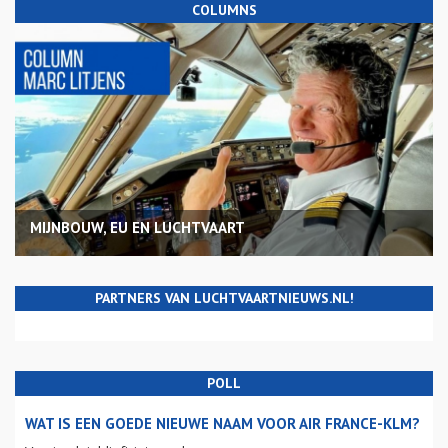
COLUMNS
MIJNBOUW, EU EN LUCHTVAART
PARTNERS VAN LUCHTVAARTNIEUWS.NL!
POLL
WAT IS EEN GOEDE NIEUWE NAAM VOOR AIR FRANCE-KLM?