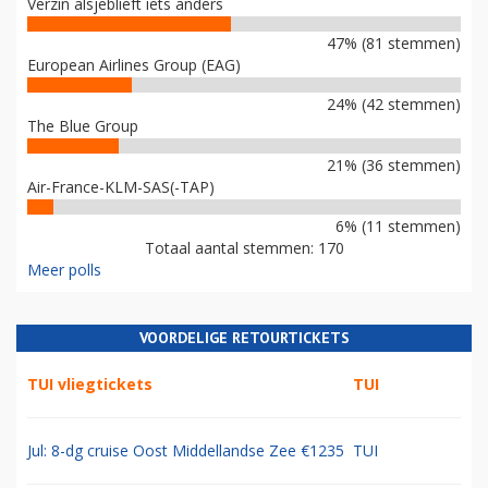
Verzin alsjeblieft iets anders
47% (81 stemmen)
European Airlines Group (EAG)
24% (42 stemmen)
The Blue Group
21% (36 stemmen)
Air-France-KLM-SAS(-TAP)
6% (11 stemmen)
Totaal aantal stemmen: 170
Meer polls
VOORDELIGE RETOURTICKETS
TUI vliegtickets
TUI
Jul: 8-dg cruise Oost Middellandse Zee €1235
TUI