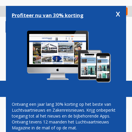
Overslaan
en
x
Digitaal Magazine
Registreer
Check in
naar
Profiteer nu van 30% korting
de
inhoud
gaan
Magazine
Podcasts
Vacatures
Toggl
naviga
Ontvang een jaar lang 30% korting op het beste van
Luchtvaartnieuws en Zakenreisnieuws. Krijg onbeperkt
toegang tot al het nieuws en de bijbehorende Apps.
AIRLINES
Ontvang tevens 12 maanden het Luchtvaartnieuws
Magazine in de mail of op de mat.