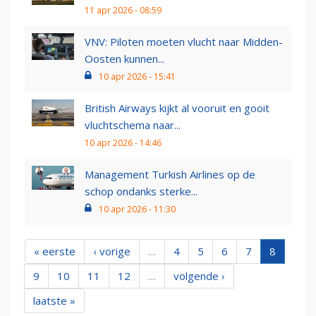
11 apr 2026 - 08:59
VNV: Piloten moeten vlucht naar Midden-
Oosten kunnen...
10 apr 2026 - 15:41
British Airways kijkt al vooruit en gooit
vluchtschema naar...
10 apr 2026 - 14:46
Management Turkish Airlines op de
schop ondanks sterke...
10 apr 2026 - 11:30
« eerste
‹ vorige
…
4
5
6
7
8
9
10
11
12
…
volgende ›
laatste »