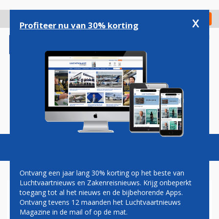
Overslaan
en
x
Digitaal Magazine
Registreer
Check in
naar
Profiteer nu van 30% korting
de
inhoud
gaan
Magazine
Podcasts
Vacatures
Toggl
naviga
Ontvang een jaar lang 30% korting op het beste van
Luchtvaartnieuws en Zakenreisnieuws. Krijg onbeperkt
toegang tot al het nieuws en de bijbehorende Apps.
DOOR TRANSAVIA GEHUURDE
Ontvang tevens 12 maanden het Luchtvaartnieuws
A320'S AANGEKOMEN OP
Magazine in de mail of op de mat.