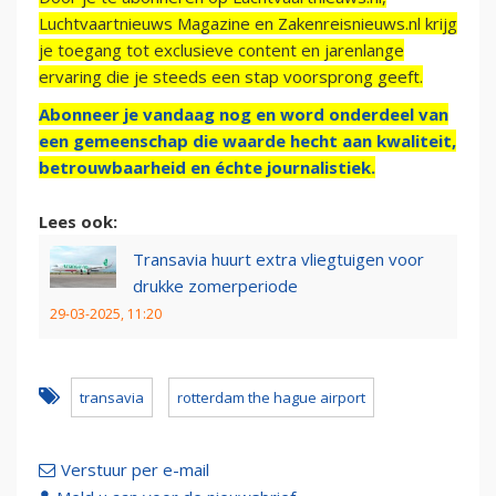
Luchtvaartnieuws Magazine en Zakenreisnieuws.nl krijg
je toegang tot exclusieve content en jarenlange
ervaring die je steeds een stap voorsprong geeft.
Abonneer je vandaag nog en word onderdeel van
een gemeenschap die waarde hecht aan kwaliteit,
betrouwbaarheid en échte journalistiek.
Lees ook:
Transavia huurt extra vliegtuigen voor
drukke zomerperiode
29-03-2025, 11:20
transavia
rotterdam the hague airport
Verstuur per e-mail