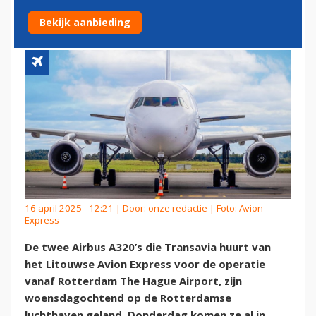
ROTTERDAM AIRPORT
Bekijk aanbieding
16 april 2025 - 12:21 | Door:
onze redactie
| Foto: Avion
Express
De twee Airbus A320’s die Transavia huurt van
het Litouwse Avion Express voor de operatie
vanaf Rotterdam The Hague Airport, zijn
woensdagochtend op de Rotterdamse
luchthaven geland. Donderdag komen ze al in