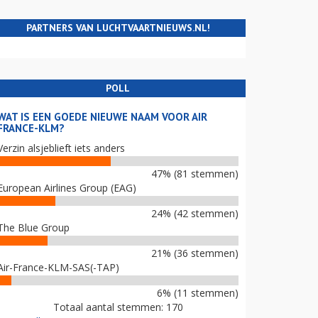
PARTNERS VAN LUCHTVAARTNIEUWS.NL!
POLL
WAT IS EEN GOEDE NIEUWE NAAM VOOR AIR
FRANCE-KLM?
Verzin alsjeblieft iets anders
47% (81 stemmen)
European Airlines Group (EAG)
24% (42 stemmen)
The Blue Group
21% (36 stemmen)
Air-France-KLM-SAS(-TAP)
6% (11 stemmen)
Totaal aantal stemmen: 170