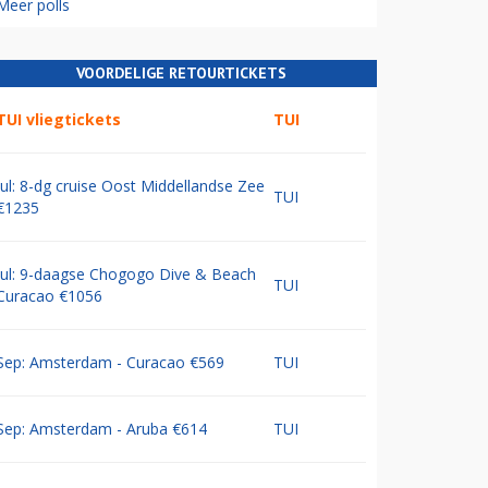
Meer polls
VOORDELIGE RETOURTICKETS
TUI vliegtickets
TUI
Jul: 8-dg cruise Oost Middellandse Zee
TUI
€1235
Jul: 9-daagse Chogogo Dive & Beach
TUI
Curacao €1056
Sep: Amsterdam - Curacao €569
TUI
Sep: Amsterdam - Aruba €614
TUI