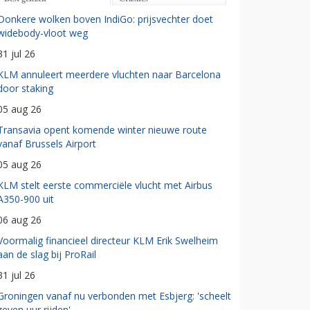
Donkere wolken boven IndiGo: prijsvechter doet
widebody-vloot weg
31 jul 26
KLM annuleert meerdere vluchten naar Barcelona
door staking
05 aug 26
Transavia opent komende winter nieuwe route
vanaf Brussels Airport
05 aug 26
KLM stelt eerste commerciële vlucht met Airbus
A350-900 uit
06 aug 26
Voormalig financieel directeur KLM Erik Swelheim
aan de slag bij ProRail
31 jul 26
Groningen vanaf nu verbonden met Esbjerg: 'scheelt
zeven uur rijden'