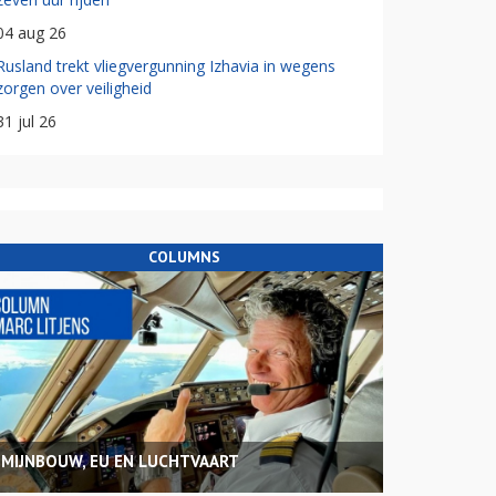
04 aug 26
Rusland trekt vliegvergunning Izhavia in wegens
zorgen over veiligheid
31 jul 26
COLUMNS
MIJNBOUW, EU EN LUCHTVAART