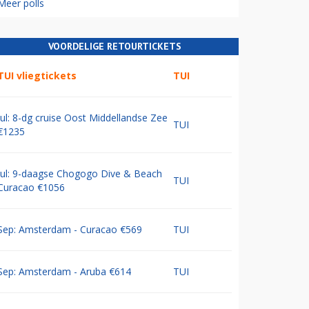
Meer polls
VOORDELIGE RETOURTICKETS
TUI vliegtickets
TUI
Jul: 8-dg cruise Oost Middellandse Zee
TUI
€1235
Jul: 9-daagse Chogogo Dive & Beach
TUI
Curacao €1056
Sep: Amsterdam - Curacao €569
TUI
Sep: Amsterdam - Aruba €614
TUI