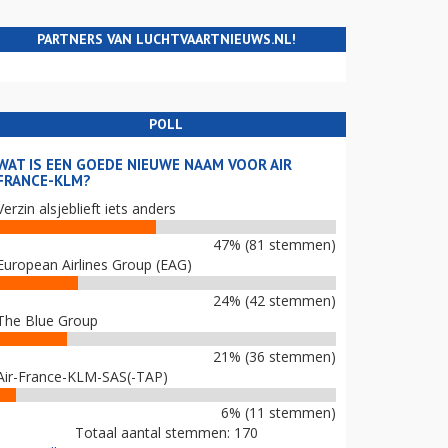
PARTNERS VAN LUCHTVAARTNIEUWS.NL!
POLL
WAT IS EEN GOEDE NIEUWE NAAM VOOR AIR
FRANCE-KLM?
Verzin alsjeblieft iets anders
47% (81 stemmen)
European Airlines Group (EAG)
24% (42 stemmen)
The Blue Group
21% (36 stemmen)
Air-France-KLM-SAS(-TAP)
6% (11 stemmen)
Totaal aantal stemmen: 170