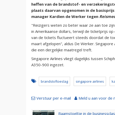
heffen van de brandstof- en verzekeringst
plaats daarvan opgenomen in de basisprijs
manager Kardien de Werker tegen
Reismed
"Reizigers weten zo beter waar ze aan toe zijn
in Amerikaanse dollars, terwijl de ticketprijs o
van de tickets fluctueert steeds doordat de to
maart afgelopen", aldus De Werker. Singapore A
die een dergelijke maatregel treft.
Singapore Airlines vliegt dagelijks tussen Sch
A350-900 ingezet.
brandstoftoeslag
singapore airlines
k
Verstuur per e-mail
Meld u aan voor de 
Raamstoeltje in de businessclas