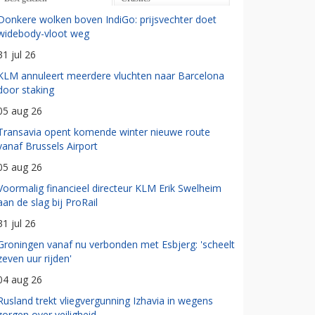
Donkere wolken boven IndiGo: prijsvechter doet
widebody-vloot weg
31 jul 26
KLM annuleert meerdere vluchten naar Barcelona
door staking
05 aug 26
Transavia opent komende winter nieuwe route
vanaf Brussels Airport
05 aug 26
Voormalig financieel directeur KLM Erik Swelheim
aan de slag bij ProRail
31 jul 26
Groningen vanaf nu verbonden met Esbjerg: 'scheelt
zeven uur rijden'
04 aug 26
Rusland trekt vliegvergunning Izhavia in wegens
zorgen over veiligheid