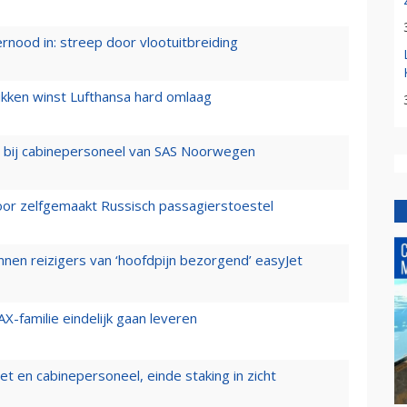
ernood in: streep door vlootuitbreiding
ukken winst Lufthansa hard omlaag
 bij cabinepersoneel van SAS Noorwegen
voor zelfgemaakt Russisch passagierstoestel
nen reizigers van ‘hoofdpijn bezorgend’ easyJet
X-familie eindelijk gaan leveren
t en cabinepersoneel, einde staking in zicht