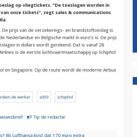
oeslag op vliegtickets. "De toeslagen worden in
 van onze tickets", zegt sales & communications
ia
.
. De prijs van de verzekerings- en brandstoftoeslag is
p de Nederlandse en Belgische markt in euro’s is. De prijs
eslagen in dollars wordt gerekend. Dat is vanaf 28
irlines is de eerste luchtvaartmaatschappij op Schiphol
iphol en Singapore. Op de route wordt de moderne Airbus
ardien de werker
a350
schiphol
nieuwsbrief
Tip de redactie
s? Bij Lufthansa kost dat 170 euro extra