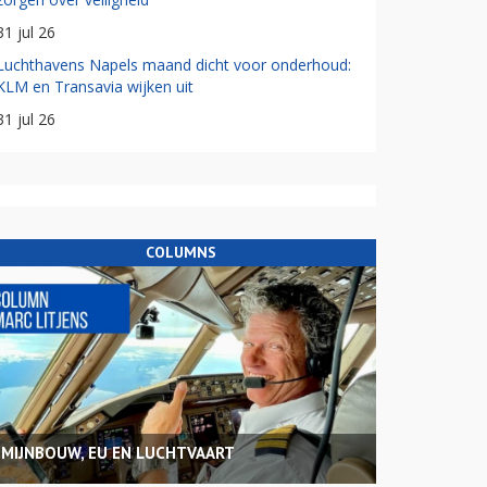
31 jul 26
Luchthavens Napels maand dicht voor onderhoud:
KLM en Transavia wijken uit
31 jul 26
COLUMNS
MIJNBOUW, EU EN LUCHTVAART