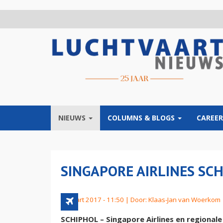
Overslaan
en
naar
de
inhoud
gaan
NIEUWS
COLUMNS & BLOGS
CAREER
SINGAPORE AIRLINES SC
2 maart 2017 - 11:50 | Door:
Klaas-Jan van Woerkom
SCHIPHOL – Singapore Airlines en regionale