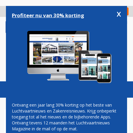
Overslaan
en
x
Digitaal Magazine
Registreer
Check in
naar
Profiteer nu van 30% korting
de
inhoud
gaan
Magazine
Podcasts
Vacatures
Toggl
naviga
Ontvang een jaar lang 30% korting op het beste van
Luchtvaartnieuws en Zakenreisnieuws. Krijg onbeperkt
toegang tot al het nieuws en de bijbehorende Apps.
SURINAM AIRWAYS
Ontvang tevens 12 maanden het Luchtvaartnieuws
HANDHAAFT
Magazine in de mail of op de mat.