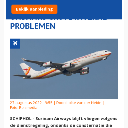
VLUCHTUITVOERING
Bekijk aanbieding
ONDANKS GROTE INTERNE
PROBLEMEN
27 augustus 2022 - 9:55 | Door:
Lolke van der Heide
|
Foto: Reismedia
SCHIPHOL - Surinam Airways blijft vliegen volgens
de dienstregeling, ondanks de consternatie die