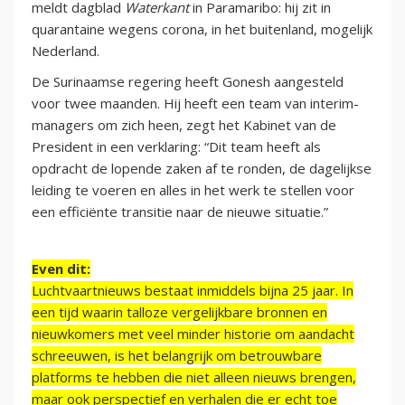
meldt dagblad
Waterkant
in Paramaribo: hij zit in
quarantaine wegens corona, in het buitenland, mogelijk
Nederland.
De Surinaamse regering heeft Gonesh aangesteld
voor twee maanden. Hij heeft een team van interim-
managers om zich heen, zegt het Kabinet van de
President in een verklaring: “Dit team heeft als
opdracht de lopende zaken af te ronden, de dagelijkse
leiding te voeren en alles in het werk te stellen voor
een efficiënte transitie naar de nieuwe situatie.”
Even dit:
Luchtvaartnieuws bestaat inmiddels bijna 25 jaar. In
een tijd waarin talloze vergelijkbare bronnen en
nieuwkomers met veel minder historie om aandacht
schreeuwen, is het belangrijk om betrouwbare
platforms te hebben die niet alleen nieuws brengen,
maar ook perspectief en verhalen die er echt toe