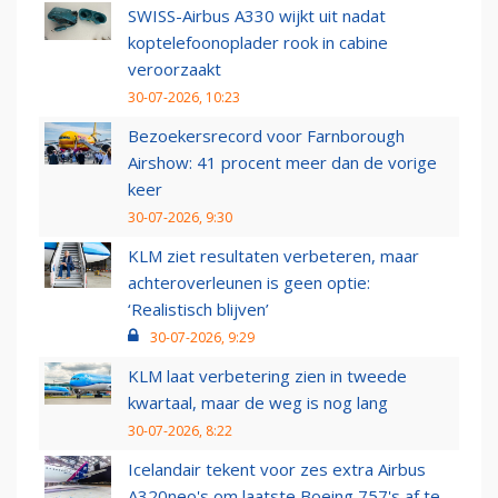
SWISS-Airbus A330 wijkt uit nadat
koptelefoonoplader rook in cabine
veroorzaakt
30-07-2026, 10:23
Bezoekersrecord voor Farnborough
Airshow: 41 procent meer dan de vorige
keer
30-07-2026, 9:30
KLM ziet resultaten verbeteren, maar
achteroverleunen is geen optie:
‘Realistisch blijven’
30-07-2026, 9:29
KLM laat verbetering zien in tweede
kwartaal, maar de weg is nog lang
30-07-2026, 8:22
Icelandair tekent voor zes extra Airbus
A320neo's om laatste Boeing 757's af te