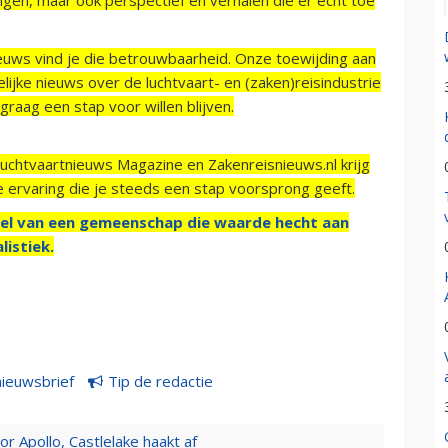
ieuws vind je die betrouwbaarheid. Onze toewijding aan
ijke nieuws over de luchtvaart- en (zaken)reisindustrie
raag een stap voor willen blijven.
Luchtvaartnieuws Magazine en Zakenreisnieuws.nl krijg
e ervaring die je steeds een stap voorsprong geeft.
el van een gemeenschap die waarde hecht aan
listiek.
nieuwsbrief
Tip de redactie
 Apollo, Castlelake haakt af