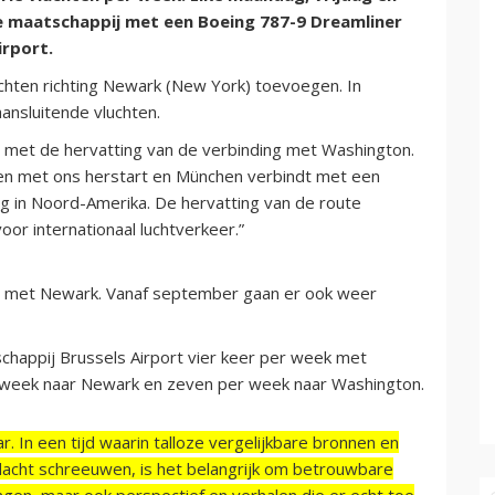
e maatschappij met een Boeing 787-9 Dreamliner
irport.
uchten richting Newark (New York) toevoegen. In
ansluitende vluchten.
j met de hervatting van de verbinding met Washington.
hten met ons herstart en München verbindt met een
g in Noord-Amerika. De hervatting van de route
or internationaal luchtverkeer.”
hol met Newark. Vanaf september gaan er ook weer
happij Brussels Airport vier keer per week met
r week naar Newark en zeven per week naar Washington.
r. In een tijd waarin talloze vergelijkbare bronnen en
acht schreeuwen, is het belangrijk om betrouwbare
ngen, maar ook perspectief en verhalen die er echt toe