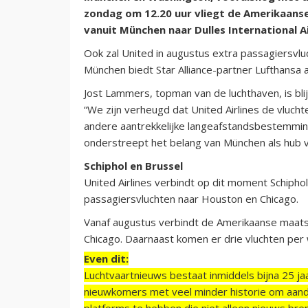
zondag om 12.20 uur vliegt de Amerikaans
vanuit München naar Dulles International A
Ook zal United in augustus extra passagiersvl
München biedt Star Alliance-partner Lufthansa a
Jost Lammers, topman van de luchthaven, is bli
“We zijn verheugd dat United Airlines de vluc
andere aantrekkelijke langeafstandsbestemmin
onderstreept het belang van München als hub vo
Schiphol en Brussel
United Airlines verbindt op dit moment Schip
passagiersvluchten naar Houston en Chicago.
Vanaf augustus verbindt de Amerikaanse maatsc
Chicago. Daarnaast komen er drie vluchten pe
Even dit:
Luchtvaartnieuws bestaat inmiddels bijna 25 jaa
nieuwkomers met veel minder historie om aand
platforms te hebben die niet alleen nieuws bre