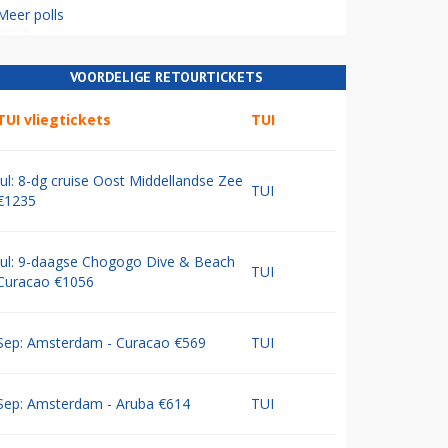
Meer polls
VOORDELIGE RETOURTICKETS
TUI vliegtickets
TUI
Jul: 8-dg cruise Oost Middellandse Zee
TUI
€1235
Jul: 9-daagse Chogogo Dive & Beach
TUI
Curacao €1056
Sep: Amsterdam - Curacao €569
TUI
Sep: Amsterdam - Aruba €614
TUI