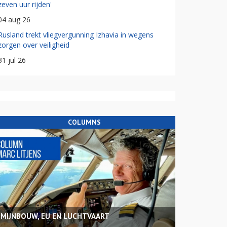
zeven uur rijden'
04 aug 26
Rusland trekt vliegvergunning Izhavia in wegens
zorgen over veiligheid
31 jul 26
COLUMNS
MIJNBOUW, EU EN LUCHTVAART