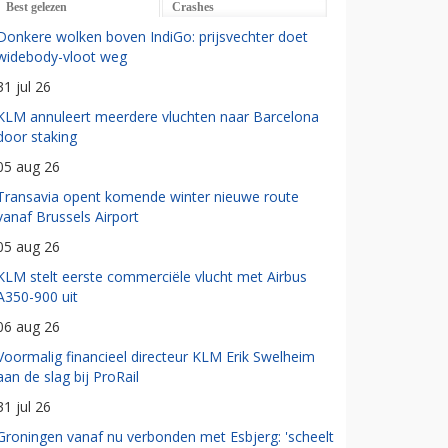
Best gelezen
Crashes
Donkere wolken boven IndiGo: prijsvechter doet
widebody-vloot weg
31 jul 26
KLM annuleert meerdere vluchten naar Barcelona
door staking
05 aug 26
Transavia opent komende winter nieuwe route
vanaf Brussels Airport
05 aug 26
KLM stelt eerste commerciële vlucht met Airbus
A350-900 uit
06 aug 26
Voormalig financieel directeur KLM Erik Swelheim
aan de slag bij ProRail
31 jul 26
Groningen vanaf nu verbonden met Esbjerg: 'scheelt