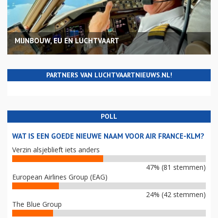
MIJNBOUW, EU EN LUCHTVAART
PARTNERS VAN LUCHTVAARTNIEUWS.NL!
POLL
WAT IS EEN GOEDE NIEUWE NAAM VOOR AIR FRANCE-KLM?
Verzin alsjeblieft iets anders
47% (81 stemmen)
European Airlines Group (EAG)
24% (42 stemmen)
The Blue Group