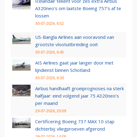
Icelandair tekent voor zes extra Airbus
A320neo's om laatste Boeing 757's af te
lossen
30-07-2026, 6:52
US-Bangla Airlines aan vooravond van
grootste vlootuitbreiding ooit
30-07-2026, 6:45
AIS Airlines gaat jaar langer door met
lijndienst binnen Schotland
30-07-2026, 6:30
Airbus handhaaft groeiprognoses na sterk
halfjaar: eind volgend jaar 75 A320neo’s
per maand
29-07-2026, 20:09
Certificering Boeing 737 MAX 10 stap
dichterbij: vliegproeven afgerond
29-07-2026, 14:09