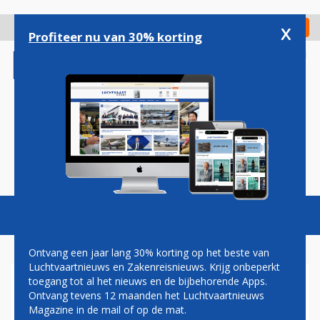
Overslaan
en
x
Digitaal Magazine
Registreer
Check in
naar
Profiteer nu van 30% korting
de
inhoud
gaan
Magazine
Podcasts
Vacatures
Toggl
naviga
Ontvang een jaar lang 30% korting op het beste van
Luchtvaartnieuws en Zakenreisnieuws. Krijg onbeperkt
toegang tot al het nieuws en de bijbehorende Apps.
AZUL BREIDT UIT OP
Ontvang tevens 12 maanden het Luchtvaartnieuws
CURAÇAO, ONDER MEER MET
Magazine in de mail of op de mat.