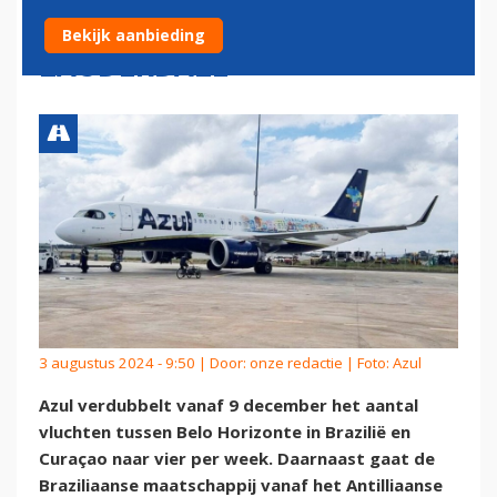
NIEUWE ROUTE NAAR FORT
Bekijk aanbieding
LAUDERDALE
3 augustus 2024 - 9:50 | Door:
onze redactie
| Foto: Azul
Azul verdubbelt vanaf 9 december het aantal
vluchten tussen Belo Horizonte in Brazilië en
Curaçao naar vier per week. Daarnaast gaat de
Braziliaanse maatschappij vanaf het Antilliaanse