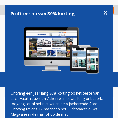
Overslaan
en
x
Digitaal Magazine
Registreer
Check in
naar
Profiteer nu van 30% korting
de
inhoud
gaan
Magazine
Podcasts
Vacatures
Toggl
naviga
Ontvang een jaar lang 30% korting op het beste van
Luchtvaartnieuws en Zakenreisnieuws. Krijg onbeperkt
toegang tot al het nieuws en de bijbehorende Apps.
AZUL BREIDT UIT OP
Ontvang tevens 12 maanden het Luchtvaartnieuws
CURAÇAO, ONDER MEER MET
Magazine in de mail of op de mat.