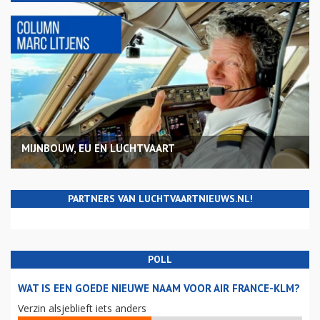
MIJNBOUW, EU EN LUCHTVAART
PARTNERS VAN LUCHTVAARTNIEUWS.NL!
POLL
WAT IS EEN GOEDE NIEUWE NAAM VOOR AIR FRANCE-KLM?
Verzin alsjeblieft iets anders