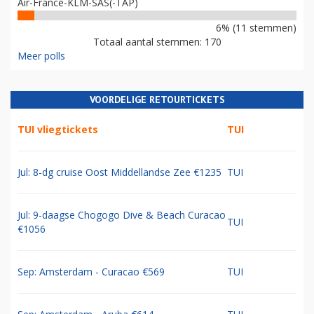
Air-France-KLM-SAS(-TAP)
6% (11 stemmen)
Totaal aantal stemmen: 170
Meer polls
VOORDELIGE RETOURTICKETS
TUI vliegtickets
TUI
Jul: 8-dg cruise Oost Middellandse Zee €1235
TUI
Jul: 9-daagse Chogogo Dive & Beach Curacao
TUI
€1056
Sep: Amsterdam - Curacao €569
TUI