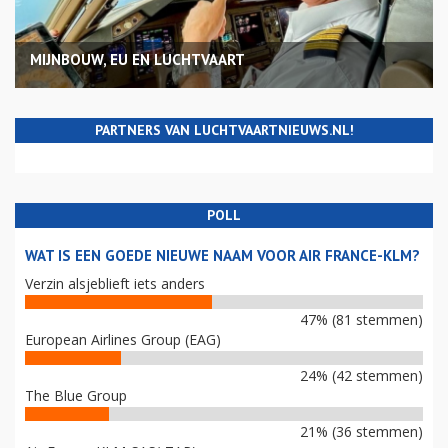
MIJNBOUW, EU EN LUCHTVAART
PARTNERS VAN LUCHTVAARTNIEUWS.NL!
POLL
WAT IS EEN GOEDE NIEUWE NAAM VOOR AIR FRANCE-KLM?
Verzin alsjeblieft iets anders
47% (81 stemmen)
European Airlines Group (EAG)
24% (42 stemmen)
The Blue Group
21% (36 stemmen)