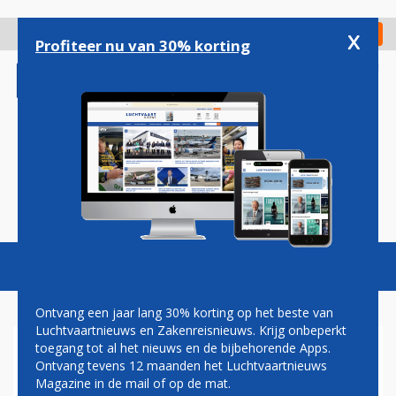
Overslaan
en
x
Digitaal Magazine
Registreer
Check in
naar
Profiteer nu van 30% korting
de
inhoud
gaan
Magazine
Podcasts
Vacatures
Toggl
naviga
Ontvang een jaar lang 30% korting op het beste van
Luchtvaartnieuws en Zakenreisnieuws. Krijg onbeperkt
toegang tot al het nieuws en de bijbehorende Apps.
NAUWELIJKS
Ontvang tevens 12 maanden het Luchtvaartnieuws
PASSAGIERSGROEI VOOR
Magazine in de mail of op de mat.