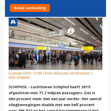
SCHIPHOL IN 2019
Bekijk aanbieding
6 januari 2020 - 17:00 | Door:
Klaas-Jan van Woerkom
|
Foto: Schiphol
SCHIPHOL - Luchthaven Schiphol heeft 2019
afgesloten met 71,7 miljoen passagiers. Dat is
één procent meer dan een jaar eerder. Het aantal
vliegbewegingen daalde met een half procent
naar 496.833 en het aantal bestemmingen in het