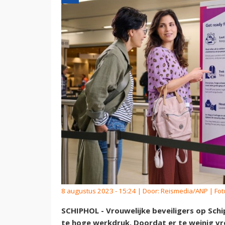
8 augustus 2023 - 15:24 | Door:
Reismedia/ANP
| Fot
SCHIPHOL - Vrouwelijke beveiligers op Schi
te hoge werkdruk. Doordat er te weinig vr