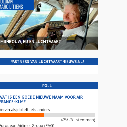
MIJNBOUW, EU EN LUCHTVAART
PARTNERS VAN LUCHTVAARTNIEUWS.NL!
POLL
WAT IS EEN GOEDE NIEUWE NAAM VOOR AIR
FRANCE-KLM?
Verzin alsjeblieft iets anders
47% (81 stemmen)
European Airlines Group (EAG)