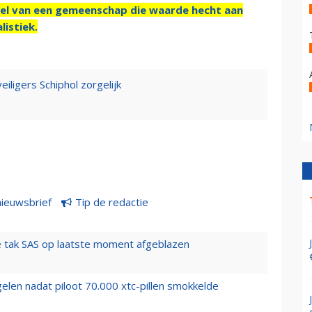
el van een gemeenschap die waarde hecht aan
listiek.
iligers Schiphol zorgelijk
nieuwsbrief
Tip de redactie
 tak SAS op laatste moment afgeblazen
elen nadat piloot 70.000 xtc-pillen smokkelde