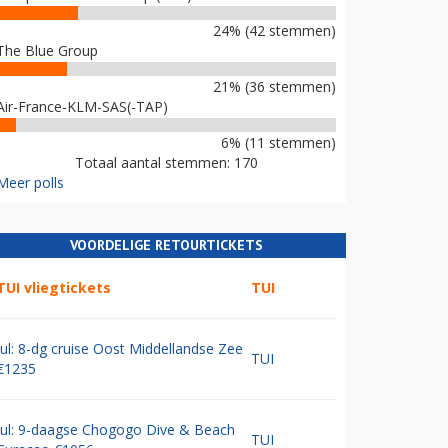
24% (42 stemmen)
The Blue Group
21% (36 stemmen)
Air-France-KLM-SAS(-TAP)
6% (11 stemmen)
Totaal aantal stemmen: 170
Meer polls
VOORDELIGE RETOURTICKETS
TUI vliegtickets
TUI
Jul: 8-dg cruise Oost Middellandse Zee
TUI
€1235
Jul: 9-daagse Chogogo Dive & Beach
TUI