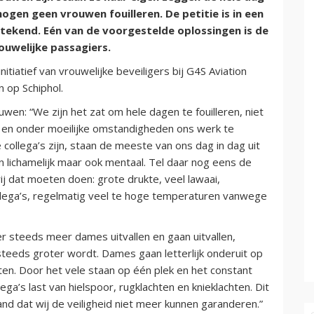
mogen geen vrouwen fouilleren. De petitie is in een
rtekend. Eén van de voorgestelde oplossingen is de
ouwelijke passagiers.
initiatief van vrouwelijke beveiligers bij G4S Aviation
n op Schiphol.
wen: “We zijn het zat om hele dagen te fouilleren, niet
en en onder moeilijke omstandigheden ons werk te
collega’s zijn, staan de meeste van ons dag in dag uit
een lichamelijk maar ook mentaal. Tel daar nog eens de
j dat moeten doen: grote drukte, veel lawaai,
llega’s, regelmatig veel te hoge temperaturen vanwege
er steeds meer dames uitvallen en gaan uitvallen,
eeds groter wordt. Dames gaan letterlijk onderuit op
chten. Door het vele staan op één plek en het constant
ga’s last van hielspoor, rugklachten en knieklachten. Dit
eland dat wij de veiligheid niet meer kunnen garanderen.”