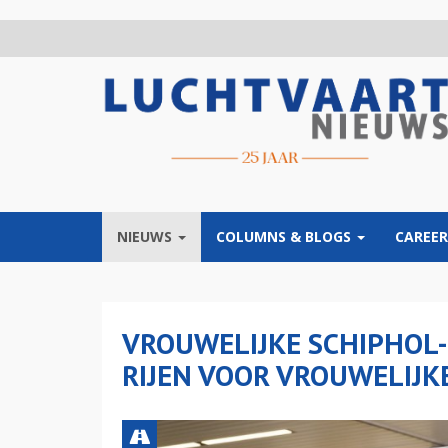
Overslaan
en
naar
de
inhoud
gaan
NIEUWS
COLUMNS & BLOGS
CAREER
VROUWELIJKE SCHIPHOL-
RIJEN VOOR VROUWELIJK