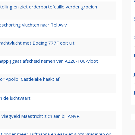
elling en ziet orderportefeuille verder groeien
chorting vluchten naar Tel Aviv
vrachtvlucht met Boeing 777F ooit uit
happij gaat afscheid nemen van A220-100-vloot
 Apollo, Castlelake haakt af
n de luchtvaart
t vliegveld Maastricht zich aan bij ANVR
t onder meer Lufthansa en easyJet slots vrijgeven op