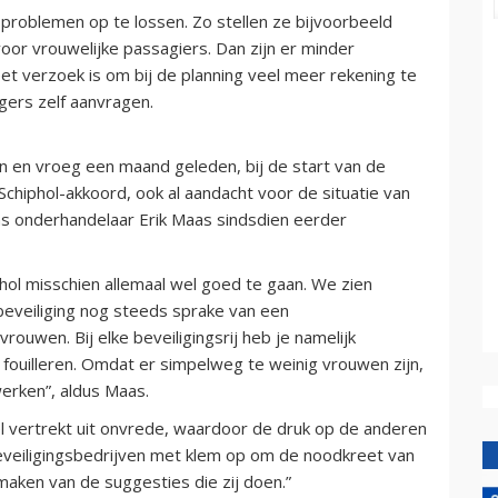
roblemen op te lossen. Zo stellen ze bijvoorbeeld
oor vrouwelijke passagiers. Dan zijn er minder
eet verzoek is om bij de planning veel meer rekening te
gers zelf aanvragen.
en vroeg een maand geleden, bij de start van de
chiphol-akkoord, ook al aandacht voor de situatie van
ens onderhandelaar Erik Maas sindsdien eerder
iphol misschien allemaal wel goed te gaan. We zien
 beveiliging nog steeds sprake van een
rouwen. Bij elke beveiligingsrij heb je namelijk
 fouilleren. Omdat er simpelweg te weinig vrouwen zijn,
erken”, aldus Maas.
l vertrekt uit onvrede, waardoor de druk op de anderen
eveiligingsbedrijven met klem op om de noodkreet van
aken van de suggesties die zij doen.”