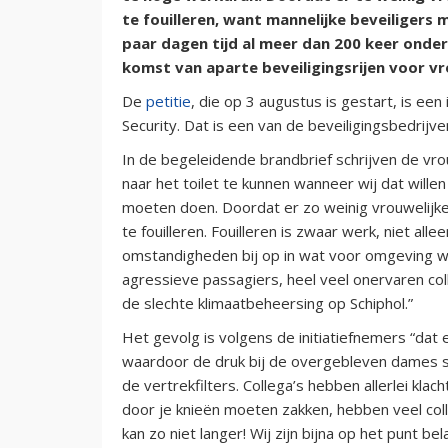
te fouilleren, want mannelijke beveiligers 
paar dagen tijd al meer dan 200 keer onde
komst van aparte beveiligingsrijen voor vr
De
petitie
, die op 3 augustus is gestart, is een 
Security. Dat is een van de beveiligingsbedrijve
In de begeleidende brandbrief schrijven de vrou
naar het toilet te kunnen wanneer wij dat will
moeten doen. Doordat er zo weinig vrouwelijke 
te fouilleren. Fouilleren is zwaar werk, niet all
omstandigheden bij op in wat voor omgeving wi
agressieve passagiers, heel veel onervaren co
de slechte klimaatbeheersing op Schiphol.”
Het gevolg is volgens de initiatiefnemers “dat 
waardoor de druk bij de overgebleven dames st
de vertrekfilters. Collega’s hebben allerlei kla
door je knieën moeten zakken, hebben veel colle
kan zo niet langer! Wij zijn bijna op het punt b