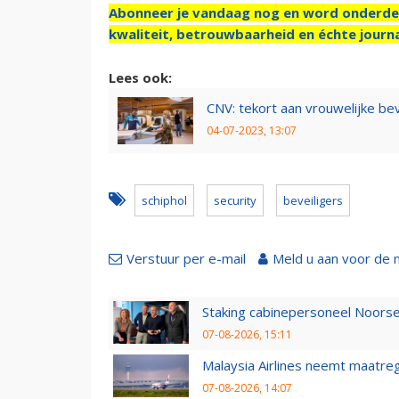
Abonneer je vandaag nog en word onderde
kwaliteit, betrouwbaarheid en échte journa
Lees ook:
CNV: tekort aan vrouwelijke beve
04-07-2023, 13:07
schiphol
security
beveiligers
Verstuur per e-mail
Meld u aan voor de 
Staking cabinepersoneel Noorse
07-08-2026, 15:11
Malaysia Airlines neemt maatreg
07-08-2026, 14:07