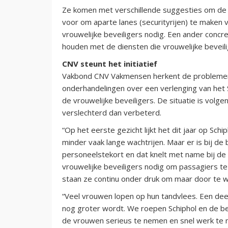
Ze komen met verschillende suggesties om de p
voor om aparte lanes (securityrijen) te maken v
vrouwelijke beveiligers nodig. Een ander concr
houden met de diensten die vrouwelijke beveili
CNV steunt het initiatief
Vakbond CNV Vakmensen herkent de problemen 
onderhandelingen over een verlenging van het S
de vrouwelijke beveiligers. De situatie is volg
verslechterd dan verbeterd.
“Op het eerste gezicht lijkt het dit jaar op Sch
minder vaak lange wachtrijen. Maar er is bij de
personeelstekort en dat knelt met name bij de v
vrouwelijke beveiligers nodig om passagiers te
staan ze continu onder druk om maar door te w
“Veel vrouwen lopen op hun tandvlees. Een dee
nog groter wordt. We roepen Schiphol en de b
de vrouwen serieus te nemen en snel werk te m