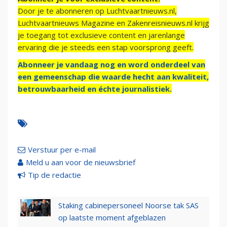
Door je te abonneren op Luchtvaartnieuws.nl,
Luchtvaartnieuws Magazine en Zakenreisnieuws.nl krijg
je toegang tot exclusieve content en jarenlange
ervaring die je steeds een stap voorsprong geeft.
Abonneer je vandaag nog en word onderdeel van
een gemeenschap die waarde hecht aan kwaliteit,
betrouwbaarheid en échte journalistiek.
Verstuur per e-mail
Meld u aan voor de nieuwsbrief
Tip de redactie
Staking cabinepersoneel Noorse tak SAS
op laatste moment afgeblazen