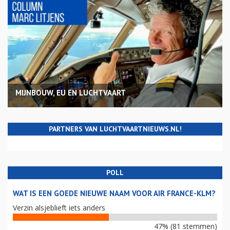
MIJNBOUW, EU EN LUCHTVAART
PARTNERS VAN LUCHTVAARTNIEUWS.NL!
POLL
WAT IS EEN GOEDE NIEUWE NAAM VOOR AIR FRANCE-KLM?
Verzin alsjeblieft iets anders
47% (81 stemmen)