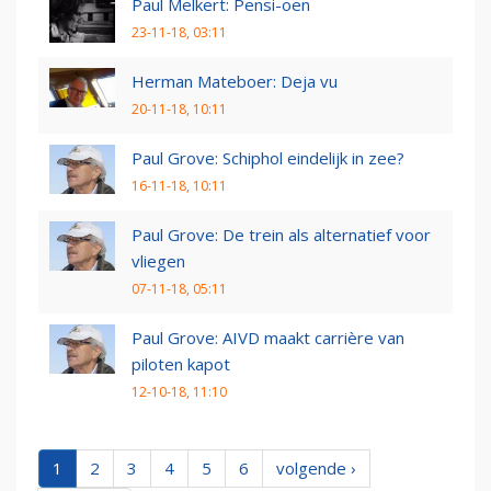
Paul Melkert: Pensi-oen
23-11-18, 03:11
Herman Mateboer: Deja vu
20-11-18, 10:11
Paul Grove: Schiphol eindelijk in zee?
16-11-18, 10:11
Paul Grove: De trein als alternatief voor
vliegen
07-11-18, 05:11
Paul Grove: AIVD maakt carrière van
piloten kapot
12-10-18, 11:10
1
2
3
4
5
6
volgende ›