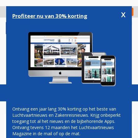
Overslaan
en
x
Digitaal Magazine
Registreer
Check in
naar
Profiteer nu van 30% korting
de
inhoud
gaan
Magazine
Podcasts
Vacatures
Toggl
naviga
Ontvang een jaar lang 30% korting op het beste van
Luchtvaartnieuws en Zakenreisnieuws. Krijg onbeperkt
toegang tot al het nieuws en de bijbehorende Apps.
DANNY GOERGEN:
Ontvang tevens 12 maanden het Luchtvaartnieuws
LUCHTVAARTREGELGEVING,
Magazine in de mail of op de mat.