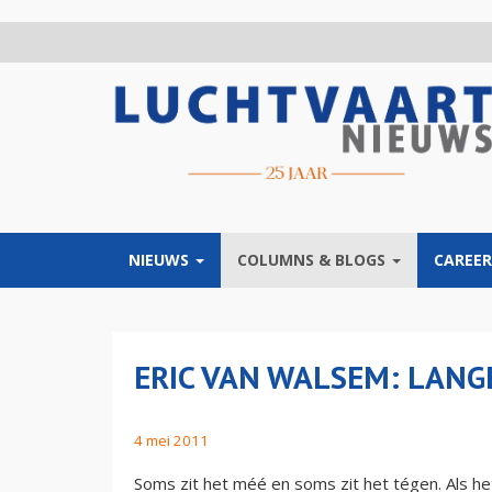
Overslaan
en
naar
de
inhoud
gaan
NIEUWS
COLUMNS & BLOGS
CAREER
ERIC VAN WALSEM: LANG
4 mei 2011
Soms zit het méé en soms zit het tégen. Als h