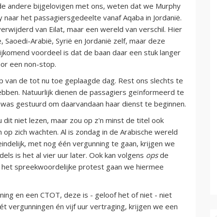
 de andere bijgelovigen met ons, weten dat we Murphy
rry naar het passagiersgedeelte vanaf Aqaba in Jordanië.
wijderd van Eilat, maar een wereld van verschil. Hier
 Saoedi-Arabië, Syrië en Jordanië zelf, maar deze
Bijkomend voordeel is dat de baan daar een stuk langer
oor een non-stop.
 van de tot nu toe geplaagde dag. Rest ons slechts te
ebben. Natuurlijk dienen de passagiers geïnformeerd te
at was gestuurd om daarvandaan haar dienst te beginnen.
 dit niet lezen, maar zou op z'n minst de titel ook
n op zich wachten. Al is zondag in de Arabische wereld
eindelijk, met nog één vergunning te gaan, krijgen we
dels is het al vier uur later. Ook kan volgens
ops
de
r het spreekwoordelijke protest gaan we hiermee
ing en een CTOT, deze is - geloof het of niet - niet
 mét vergunningen én vijf uur vertraging, krijgen we een