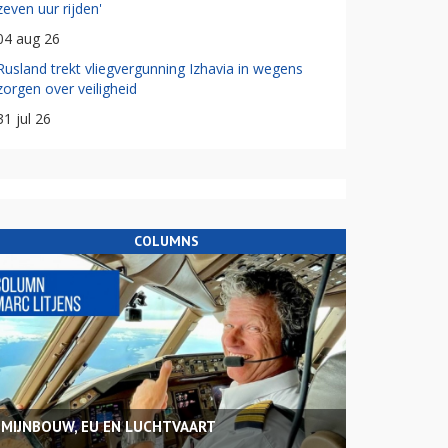
zeven uur rijden'
04 aug 26
Rusland trekt vliegvergunning Izhavia in wegens
zorgen over veiligheid
31 jul 26
COLUMNS
MIJNBOUW, EU EN LUCHTVAART