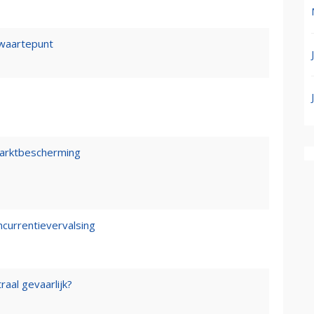
waartepunt
marktbescherming
ncurrentievervalsing
raal gevaarlijk?