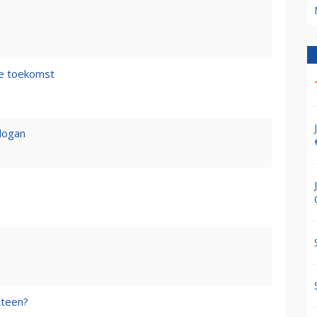
de toekomst
logan
steen?