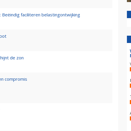
 Beëindig faciliteren belastingontwijking
loot
hijnt de zon
een compromis
g