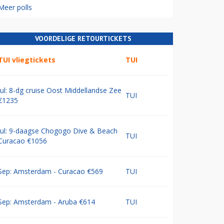
Meer polls
VOORDELIGE RETOURTICKETS
TUI vliegtickets
TUI
Jul: 8-dg cruise Oost Middellandse Zee
TUI
€1235
Jul: 9-daagse Chogogo Dive & Beach
TUI
Curacao €1056
Sep: Amsterdam - Curacao €569
TUI
Sep: Amsterdam - Aruba €614
TUI