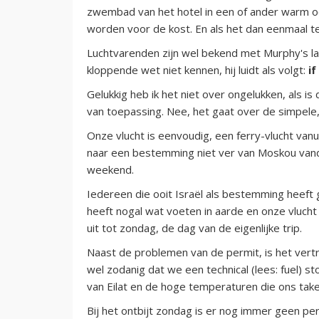
zwembad van het hotel in een of ander warm oo
worden voor de kost. En als het dan eenmaal te
Luchtvarenden zijn wel bekend met Murphy's law
kloppende wet niet kennen, hij luidt als volgt:
i
Gelukkig heb ik het niet over ongelukken, als 
van toepassing. Nee, het gaat over de simpele,
Onze vlucht is eenvoudig, een ferry-vlucht vanui
naar een bestemming niet ver van Moskou vandaa
weekend.
Iedereen die ooit Israël als bestemming heeft 
heeft nogal wat voeten in aarde en onze vlucht
uit tot zondag, de dag van de eigenlijke trip.
Naast de problemen van de permit, is het vertre
wel zodanig dat we een technical (lees: fuel) 
van Eilat en de hoge temperaturen die ons tak
Bij het ontbijt zondag is er nog immer geen per