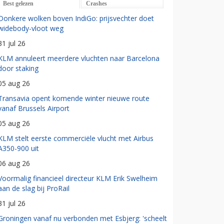
Best gelezen
Crashes
Donkere wolken boven IndiGo: prijsvechter doet
widebody-vloot weg
31 jul 26
KLM annuleert meerdere vluchten naar Barcelona
door staking
05 aug 26
Transavia opent komende winter nieuwe route
vanaf Brussels Airport
05 aug 26
KLM stelt eerste commerciële vlucht met Airbus
A350-900 uit
06 aug 26
Voormalig financieel directeur KLM Erik Swelheim
aan de slag bij ProRail
31 jul 26
Groningen vanaf nu verbonden met Esbjerg: 'scheelt