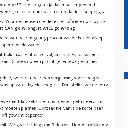
rd door! Zit het tegen, tja dan moet er gewerkt
genzit, reken er dan maar niet op dat iets soepel gaat.
. Voor de mensen die deze niet-officiële doch pijnlijk
f it CAN go wrong, it WILL go wrong
.
is deze wet daar negentig procent van de keren ook op
 operationele zaken.
t Italië naar Eilat en vervolgens met vijf passagiers
n. Dit alles op een prachtige lentedag en in het
gehad, weet dat daar een vergunning voor nodig is. Dit
 was op zaterdag niet mogelijk. Dan stellen we de ferry
k vanaf Eilat, zelfs met ons toestel, gelimiteerd. En
stop moeten plannen. Oorzaak hiervan is de korte baan
e off gewicht beperken.
mit. We gaan richting plan B denken. Hoofdzakelijk voor