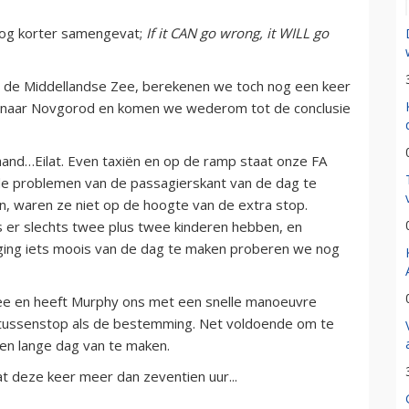
 nog korter samengevat;
If it CAN go wrong, it WILL go
ver de Middellandse Zee, berekenen we toch nog een keer
a naar Novgorod en komen we wederom tot de conclusie
and…Eilat. Even taxiën en op de ramp staat onze FA
de problemen van de passagierskant van de dag te
, waren ze niet op de hoogte van de extra stop.
ers er slechts twee plus twee kinderen hebben, en
oging iets moois van de dag te maken proberen we nog
ee en heeft Murphy ons met een snelle manoeuvre
e tussenstop als de bestemming. Net voldoende om te
en lange dag van te maken.
t deze keer meer dan zeventien uur...