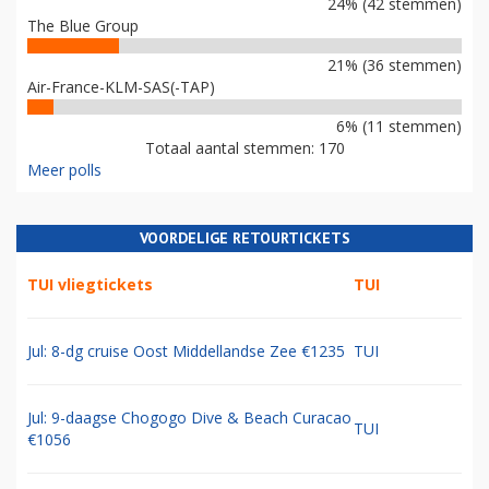
24% (42 stemmen)
The Blue Group
21% (36 stemmen)
Air-France-KLM-SAS(-TAP)
6% (11 stemmen)
Totaal aantal stemmen: 170
Meer polls
VOORDELIGE RETOURTICKETS
TUI vliegtickets
TUI
Jul: 8-dg cruise Oost Middellandse Zee €1235
TUI
Jul: 9-daagse Chogogo Dive & Beach Curacao
TUI
€1056