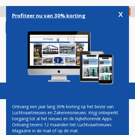
Overslaan
en
x
Digitaal Magazine
Registreer
Check in
naar
Profiteer nu van 30% korting
de
inhoud
gaan
Magazine
Podcasts
Vacatures
Toggl
naviga
Ontvang een jaar lang 30% korting op het beste van
Luchtvaartnieuws en Zakenreisnieuws. Krijg onbeperkt
toegang tot al het nieuws en de bijbehorende Apps.
PAUL GROVE: KIWA, EEN
Ontvang tevens 12 maanden het Luchtvaartnieuws
DRAMA!
Magazine in de mail of op de mat.