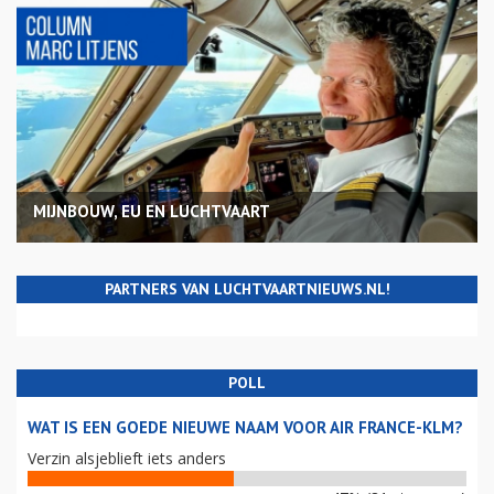
MIJNBOUW, EU EN LUCHTVAART
PARTNERS VAN LUCHTVAARTNIEUWS.NL!
POLL
WAT IS EEN GOEDE NIEUWE NAAM VOOR AIR FRANCE-KLM?
Verzin alsjeblieft iets anders