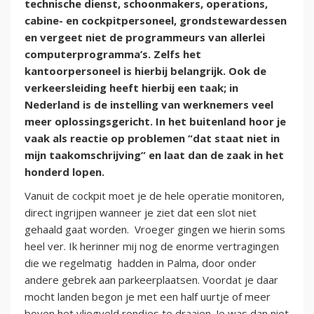
technische dienst, schoonmakers, operations,
cabine- en cockpitpersoneel, grondstewardessen
en vergeet niet de programmeurs van allerlei
computerprogramma’s. Zelfs het
kantoorpersoneel is hierbij belangrijk. Ook de
verkeersleiding heeft hierbij een taak; in
Nederland is de instelling van werknemers veel
meer oplossingsgericht. In het buitenland hoor je
vaak als reactie op problemen “dat staat niet in
mijn taakomschrijving” en laat dan de zaak in het
honderd lopen.
Vanuit de cockpit moet je de hele operatie monitoren,
direct ingrijpen wanneer je ziet dat een slot niet
gehaald gaat worden. Vroeger gingen we hierin soms
heel ver. Ik herinner mij nog de enorme vertragingen
die we regelmatig hadden in Palma, door onder
andere gebrek aan parkeerplaatsen. Voordat je daar
mocht landen begon je met een half uurtje of meer
boven het vliegveld rondjes te draaien. Je was dan niet