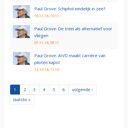
Paul Grove: Schiphol eindelijk in zee?
16-11-18, 10:11
Paul Grove: De trein als alternatief voor
vliegen
07-11-18, 05:11
Paul Grove: AIVD maakt carrière van
piloten kapot
12-10-18, 11:10
1
2
3
4
5
6
volgende ›
laatste »