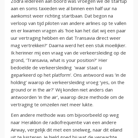
Zodra iedereen aan boord was vroegen we de startup
aan en soms taxieden we al binnen een half uur na
aankomst weer richting startbaan. Dat begon na
verloop van tijd piloten van andere airlines op te vallen
en er kwamen vragen als ‘hoe kan het dat wij een paar
uur vertraging hebben en dat Transavia direct weer
mag vertrekken?’ Daarna werd het een stuk moeilijker.
Ik herinner mij een vraag van de verkeersleiding op de
grond, ‘Transavia, what is your position?’ Hier
bedoelde de verkeersleiding ‘waar staat u
geparkeerd op het platform’. Ons antwoord was ’in de
holding’ waarop de verkeersleiding vroeg ‘yes, on the
ground or in the air?’ Wij konden niet anders dan
antwoorden ‘in the air’, waarop deze methode om de
vertraging te omzeilen niet meer lukte.
Een andere methode was om bijvoorbeeld op weg
naar Heraklion de radiofrequentie van een andere
Airway, vergelijk dit met een snelweg, naar dit eiland
uit te luisteren. Je hield goed bij wat de verwachte