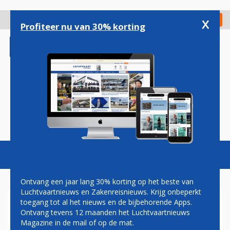
Overslaan
en
x
Digitaal Magazine
Registreer
Check in
naar
Profiteer nu van 30% korting
de
inhoud
gaan
Magazine
Podcasts
Vacatures
Toggl
naviga
Ontvang een jaar lang 30% korting op het beste van
Luchtvaartnieuws en Zakenreisnieuws. Krijg onbeperkt
toegang tot al het nieuws en de bijbehorende Apps.
PAUL GROVE: KLM EN
Ontvang tevens 12 maanden het Luchtvaartnieuws
TRANSAVIA MEEST
Magazine in de mail of op de mat.