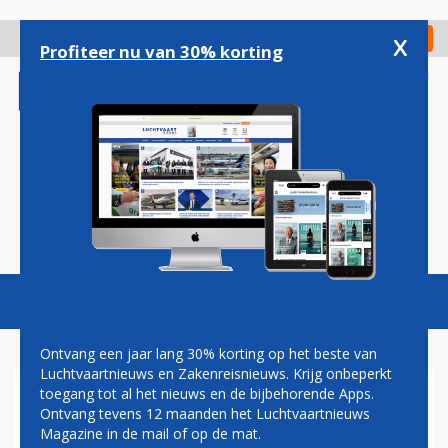
Overslaan
en
x
Digitaal Magazine
Registreer
Check in
naar
Profiteer nu van 30% korting
de
inhoud
gaan
Magazine
Podcasts
Vacatures
Toggl
naviga
Ontvang een jaar lang 30% korting op het beste van
Luchtvaartnieuws en Zakenreisnieuws. Krijg onbeperkt
toegang tot al het nieuws en de bijbehorende Apps.
AIR FRANCE-DOCHTER HOP!
Ontvang tevens 12 maanden het Luchtvaartnieuws
VAKER TUSSEN SCHIPHOL EN
Magazine in de mail of op de mat.