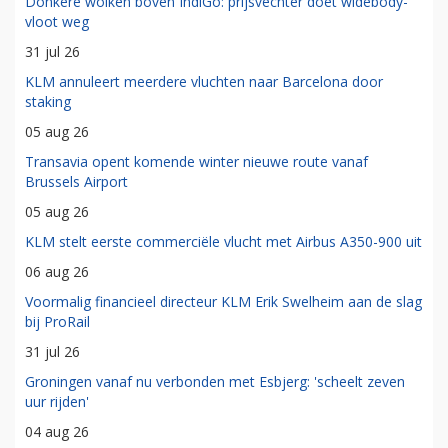
Donkere wolken boven IndiGo: prijsvechter doet widebody-
vloot weg
31 jul 26
KLM annuleert meerdere vluchten naar Barcelona door
staking
05 aug 26
Transavia opent komende winter nieuwe route vanaf
Brussels Airport
05 aug 26
KLM stelt eerste commerciële vlucht met Airbus A350-900 uit
06 aug 26
Voormalig financieel directeur KLM Erik Swelheim aan de slag
bij ProRail
31 jul 26
Groningen vanaf nu verbonden met Esbjerg: 'scheelt zeven
uur rijden'
04 aug 26