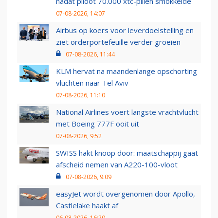
nadat piloot 70.000 xtc-pillen smokkelde
07-08-2026, 14:07
Airbus op koers voor leverdoelstelling en
ziet orderportefeuille verder groeien
07-08-2026, 11:44
KLM hervat na maandenlange opschorting
vluchten naar Tel Aviv
07-08-2026, 11:10
National Airlines voert langste vrachtvlucht
met Boeing 777F ooit uit
07-08-2026, 9:52
SWISS hakt knoop door: maatschappij gaat
afscheid nemen van A220-100-vloot
07-08-2026, 9:09
easyJet wordt overgenomen door Apollo,
Castlelake haakt af
06-08-2026, 16:20