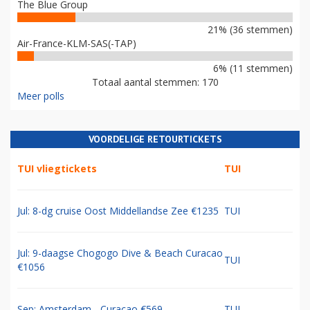
The Blue Group
21% (36 stemmen)
Air-France-KLM-SAS(-TAP)
6% (11 stemmen)
Totaal aantal stemmen: 170
Meer polls
VOORDELIGE RETOURTICKETS
TUI vliegtickets
TUI
Jul: 8-dg cruise Oost Middellandse Zee €1235
TUI
Jul: 9-daagse Chogogo Dive & Beach Curacao
TUI
€1056
Sep: Amsterdam - Curacao €569
TUI