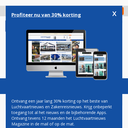
Overslaan
en
x
Digitaal Magazine
Registreer
Check in
naar
Profiteer nu van 30% korting
de
inhoud
gaan
Magazine
Podcasts
Vacatures
Toggl
naviga
Ontvang een jaar lang 30% korting op het beste van
Luchtvaartnieuws en Zakenreisnieuws. Krijg onbeperkt
toegang tot al het nieuws en de bijbehorende Apps.
BONUS TOPMAN AIR FRANCE-
Ontvang tevens 12 maanden het Luchtvaartnieuws
KLM GEEN BELEMMERING
Magazine in de mail of op de mat.