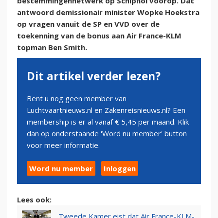
bestemmingennetwerk op Schiphol voorop. Dat
antwoord demissionair minister Wopke Hoekstra
op vragen vanuit de SP en VVD over de
toekenning van de bonus aan Air France-KLM
topman Ben Smith.
Dit artikel verder lezen?
Bent u nog geen member van
Luchtvaartnieuws.nl en Zakenreisnieuws.nl? Een
membership is er al vanaf € 5,45 per maand. Klik
dan op onderstaande 'Word nu member' button
voor meer informatie.
Word nu member
Inloggen
Lees ook:
Tweede Kamer eist dat Air France-KLM-