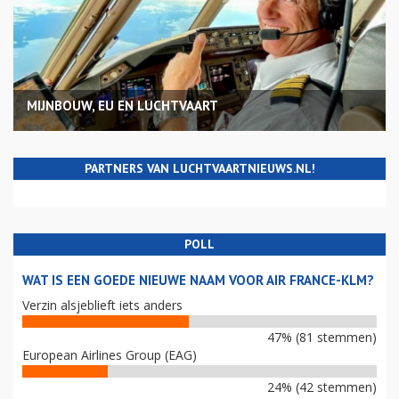
MIJNBOUW, EU EN LUCHTVAART
PARTNERS VAN LUCHTVAARTNIEUWS.NL!
POLL
WAT IS EEN GOEDE NIEUWE NAAM VOOR AIR FRANCE-KLM?
Verzin alsjeblieft iets anders
47% (81 stemmen)
European Airlines Group (EAG)
24% (42 stemmen)