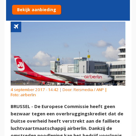
VOOR AIRBERLIN GOED
Bekijk aanbieding
4 september 2017 - 14:42 | Door:
Reismedia / ANP
|
Foto: airberlin
BRUSSEL - De Europese Commissie heeft geen
bezwaar tegen een overbruggingskrediet dat de
Duitse overheid heeft verstrekt aan de failliete
luchtvaartmaatschappij airberlin. Dankzij de
omstreden noodlening kan het bedrijf voorlopig