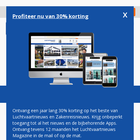
Overslaan
en
x
Digitaal Magazine
Registreer
Check in
naar
Profiteer nu van 30% korting
de
inhoud
gaan
Magazine
Podcasts
Vacatures
Toggl
naviga
Ontvang een jaar lang 30% korting op het beste van
Luchtvaartnieuws en Zakenreisnieuws. Krijg onbeperkt
toegang tot al het nieuws en de bijbehorende Apps.
BRUSSEL KEURT
Ontvang tevens 12 maanden het Luchtvaartnieuws
OVERBRUGGINGSKREDIET
Magazine in de mail of op de mat.