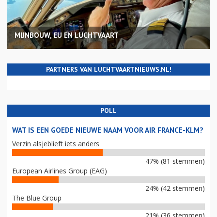
MIJNBOUW, EU EN LUCHTVAART
PARTNERS VAN LUCHTVAARTNIEUWS.NL!
POLL
WAT IS EEN GOEDE NIEUWE NAAM VOOR AIR FRANCE-KLM?
Verzin alsjeblieft iets anders
47% (81 stemmen)
European Airlines Group (EAG)
24% (42 stemmen)
The Blue Group
21% (36 stemmen)