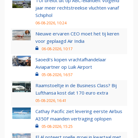
TUI breidt uit op ABC-eilanden: volgend
jaar meer rechtstreekse vluchten vanaf
Schiphol
06-08-2026, 10:24
Nieuwe ervaren CEO moet het tij keren
voor geplaagd Air India
06-08-2026, 10:17
Saoedi’s kopen vrachtafhandelaar
Aviapartner op Luik Airport
05-08-2026, 16:57
Raamstoeltje in de Business Class? Bij
Lufthansa kost dat 170 euro extra
05-08-2026, 16:41
Cathay Pacific ziet levering eerste Airbus
A350F maanden vertraging oplopen
05-08-2026, 15:25
El Al noteert snelle groei in kwartaal met