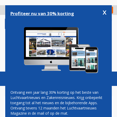
Overslaan
en
x
Digitaal Magazine
Registreer
Check in
naar
Profiteer nu van 30% korting
de
inhoud
gaan
Magazine
Podcasts
Vacatures
Toggl
naviga
Ontvang een jaar lang 30% korting op het beste van
Luchtvaartnieuws en Zakenreisnieuws. Krijg onbeperkt
toegang tot al het nieuws en de bijbehorende Apps.
FOTO'S: GEKAAPT
Ontvang tevens 12 maanden het Luchtvaartnieuws
LUFTHANSA-VLIEGTUIG IS
Magazine in de mail of op de mat.