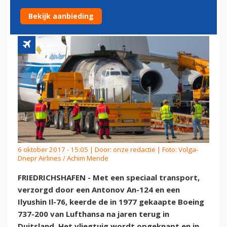
WEER THUIS
Bekijk aanbieding
6 oktober 2017 - 15:05 | Door:
onze redactie
| Foto: Volga-
Dnepr Airlines / Achim Mende
FRIEDRICHSHAFEN - Met een speciaal transport,
verzorgd door een Antonov An-124 en een
Ilyushin Il-76, keerde de in 1977 gekaapte Boeing
737-200 van Lufthansa na jaren terug in
Duitsland. Het vliegtuig wordt opgeknapt en in