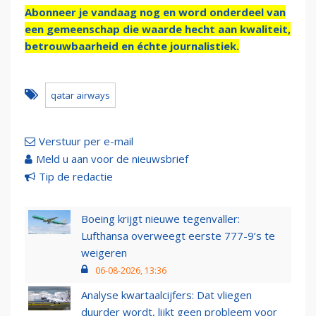
Abonneer je vandaag nog en word onderdeel van
een gemeenschap die waarde hecht aan kwaliteit,
betrouwbaarheid en échte journalistiek.
qatar airways
Verstuur per e-mail
Meld u aan voor de nieuwsbrief
Tip de redactie
Boeing krijgt nieuwe tegenvaller:
Lufthansa overweegt eerste 777-9’s te
weigeren
06-08-2026, 13:36
Analyse kwartaalcijfers: Dat vliegen
duurder wordt, lijkt geen probleem voor