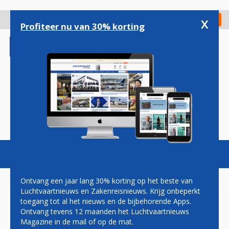
Overslaan
en
x
Digitaal Magazine
Registreer
Check in
naar
Profiteer nu van 30% korting
de
inhoud
gaan
Magazine
Podcasts
Vacatures
Toggl
naviga
Ontvang een jaar lang 30% korting op het beste van
Luchtvaartnieuws en Zakenreisnieuws. Krijg onbeperkt
toegang tot al het nieuws en de bijbehorende Apps.
QATAR BESTELT 160 BOEING
Ontvang tevens 12 maanden het Luchtvaartnieuws
787'S EN 777X'EN BIJ
Magazine in de mail of op de mat.