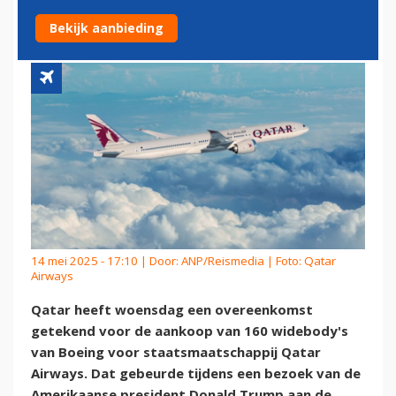
BEZOEK TRUMP
Bekijk aanbieding
14 mei 2025 - 17:10 | Door:
ANP/Reismedia
| Foto: Qatar
Airways
Qatar heeft woensdag een overeenkomst
getekend voor de aankoop van 160 widebody's
van Boeing voor staatsmaatschappij Qatar
Airways. Dat gebeurde tijdens een bezoek van de
Amerikaanse president Donald Trump aan de