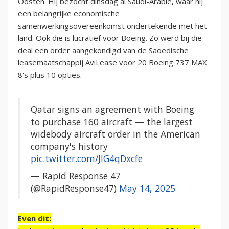
Oosten. Hij bezocht dinsdag al Saudi-Arabië, waar hij
een belangrijke economische
samenwerkingsovereenkomst ondertekende met het
land. Ook die is lucratief voor Boeing. Zo werd bij die
deal een order aangekondigd van de Saoedische
leasemaatschappij AviLease voor 20 Boeing 737 MAX
8's plus 10 opties.
Qatar signs an agreement with Boeing
to purchase 160 aircraft — the largest
widebody aircraft order in the American
company's history
pic.twitter.com/JIG4qDxcfe
— Rapid Response 47
(@RapidResponse47)
May 14, 2025
Even dit: