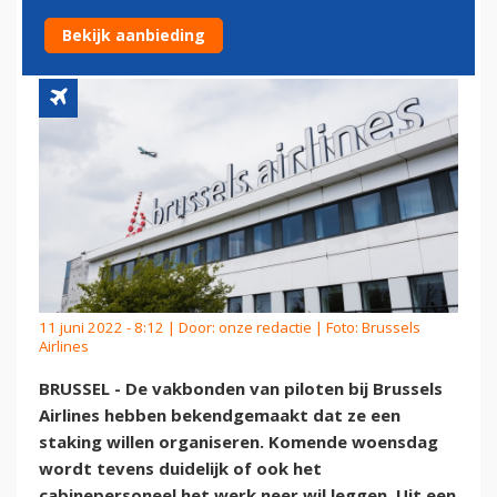
AIRLINES
Bekijk aanbieding
11 juni 2022 - 8:12 | Door:
onze redactie
| Foto: Brussels
Airlines
BRUSSEL - De vakbonden van piloten bij Brussels
Airlines hebben bekendgemaakt dat ze een
staking willen organiseren. Komende woensdag
wordt tevens duidelijk of ook het
cabinepersoneel het werk neer wil leggen. Uit een