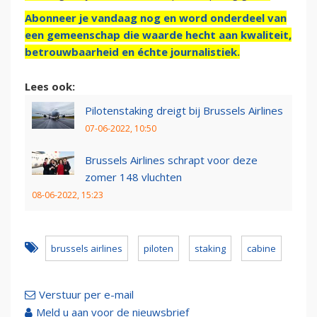
Abonneer je vandaag nog en word onderdeel van
een gemeenschap die waarde hecht aan kwaliteit,
betrouwbaarheid en échte journalistiek.
Lees ook:
Pilotenstaking dreigt bij Brussels Airlines
07-06-2022, 10:50
Brussels Airlines schrapt voor deze
zomer 148 vluchten
08-06-2022, 15:23
brussels airlines
piloten
staking
cabine
Verstuur per e-mail
Meld u aan voor de nieuwsbrief