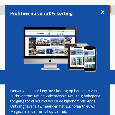
Overslaan
en
x
Digitaal Magazine
Registreer
Check in
naar
Profiteer nu van 30% korting
de
inhoud
gaan
Magazine
Podcasts
Vacatures
Toggl
naviga
Ontvang een jaar lang 30% korting op het beste van
Luchtvaartnieuws en Zakenreisnieuws. Krijg onbeperkt
toegang tot al het nieuws en de bijbehorende Apps.
STAKINGSBEREIDHEID GROOT
Ontvang tevens 12 maanden het Luchtvaartnieuws
BIJ PILOTEN BRUSSELS
Magazine in de mail of op de mat.