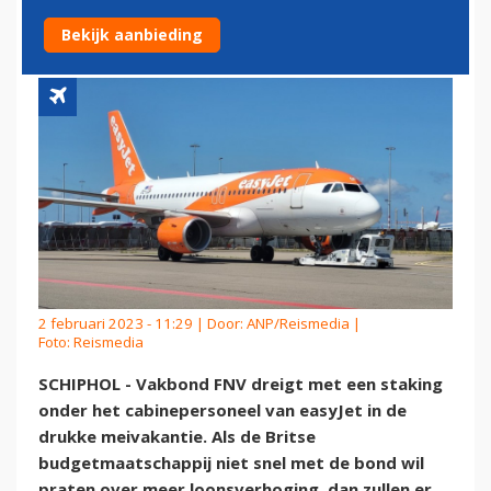
SCHIPHOL IN MEIVAKANTIE
Bekijk aanbieding
2 februari 2023 - 11:29 | Door:
ANP/Reismedia
|
Foto: Reismedia
SCHIPHOL - Vakbond FNV dreigt met een staking
onder het cabinepersoneel van easyJet in de
drukke meivakantie. Als de Britse
budgetmaatschappij niet snel met de bond wil
praten over meer loonsverhoging, dan zullen er