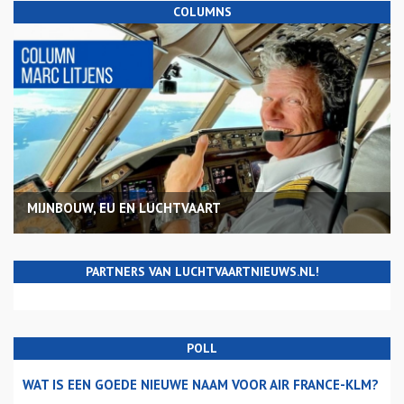
COLUMNS
MIJNBOUW, EU EN LUCHTVAART
PARTNERS VAN LUCHTVAARTNIEUWS.NL!
POLL
WAT IS EEN GOEDE NIEUWE NAAM VOOR AIR FRANCE-KLM?