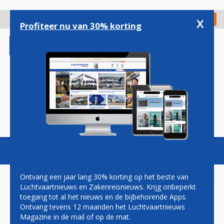
Overslaan
en
x
Digitaal Magazine
Registreer
Check in
naar
Profiteer nu van 30% korting
de
inhoud
gaan
Magazine
Podcasts
Vacatures
Toggl
naviga
Ontvang een jaar lang 30% korting op het beste van
Luchtvaartnieuws en Zakenreisnieuws. Krijg onbeperkt
toegang tot al het nieuws en de bijbehorende Apps.
VAKBOND FNV DREIGT MET
Ontvang tevens 12 maanden het Luchtvaartnieuws
STAKING BIJ EASYJET OP
Magazine in de mail of op de mat.