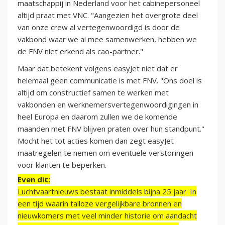
maatschappij in Nederland voor het cabinepersoneel
altijd praat met VNC. "Aangezien het overgrote deel
van onze crew al vertegenwoordigd is door de
vakbond waar we al mee samenwerken, hebben we
de FNV niet erkend als cao-partner."
Maar dat betekent volgens easyJet niet dat er
helemaal geen communicatie is met FNV. "Ons doel is
altijd om constructief samen te werken met
vakbonden en werknemersvertegenwoordigingen in
heel Europa en daarom zullen we de komende
maanden met FNV blijven praten over hun standpunt."
Mocht het tot acties komen dan zegt easyJet
maatregelen te nemen om eventuele verstoringen
voor klanten te beperken.
Even dit:
Luchtvaartnieuws bestaat inmiddels bijna 25 jaar. In
een tijd waarin talloze vergelijkbare bronnen en
nieuwkomers met veel minder historie om aandacht