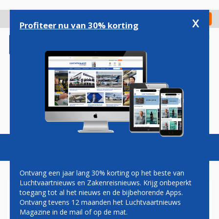
Overslaan
en
x
Digitaal Magazine
Registreer
Check in
naar
Profiteer nu van 30% korting
de
inhoud
gaan
Magazine
Podcasts
Vacatures
Toggl
naviga
Ontvang een jaar lang 30% korting op het beste van
Luchtvaartnieuws en Zakenreisnieuws. Krijg onbeperkt
toegang tot al het nieuws en de bijbehorende Apps.
ASWOLK HOUDT
Ontvang tevens 12 maanden het Luchtvaartnieuws
LUCHTHAVEN BALI TOT
Magazine in de mail of op de mat.