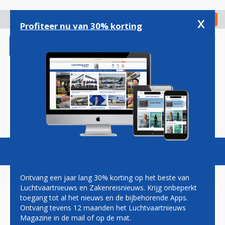
Overslaan
en
x
Digitaal Magazine
Registreer
Check in
naar
Profiteer nu van 30% korting
de
inhoud
gaan
Magazine
Podcasts
Vacatures
Toggl
naviga
Ontvang een jaar lang 30% korting op het beste van
Luchtvaartnieuws en Zakenreisnieuws. Krijg onbeperkt
toegang tot al het nieuws en de bijbehorende Apps.
EINDHOVEN AIRPORT TWEE
Ontvang tevens 12 maanden het Luchtvaartnieuws
WEKEN DICHT: 'PART OF THE
Magazine in de mail of op de mat.