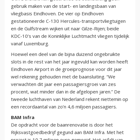
gebruik maken van de start- en landingsbaan van
vliegbasis Eindhoven. De vier op Eindhoven
gestationeerde C-130 Hercules-transportvliegtuigen
en de Gulfstream wijken uit naar Gilze-Rijen; beide
KDC-10’s van de Koninklijke Luchtmacht vliegen tijdelijk
vanaf Luxemburg.
Hoewel een deel van de bijna duizend ongebruikte
slots in de rest van het jaar ingevuld kan worden heeft
Eindhoven Airport in de groeiprognose voor dit jaar
wel rekening gehouden met de baansluiting. “We
verwachten dit jaar een passagiersgroei van zes
procent, wat minder dan in de afgelopen jaren.” De
tweede luchthaven van Nederland rekent niettemin op
een recordaantal van zo’n 4,6 miljoen passagiers.
BAM Infra
De opdracht voor de baanrenovatie is door het
Rijksvastgoedbedrijf gegund aan BAM Infra. Met het
project is 10,7 miljoen euro gemoeid. Het asfalt van