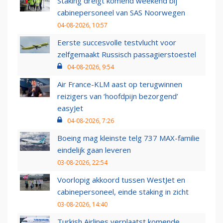
Staking dreigt komend weekend bij
cabinepersoneel van SAS Noorwegen
04-08-2026, 10:57
Eerste succesvolle testvlucht voor
zelfgemaakt Russisch passagierstoestel
04-08-2026, 9:54
Air France-KLM aast op terugwinnen
reizigers van ‘hoofdpijn bezorgend’
easyJet
04-08-2026, 7:26
Boeing mag kleinste telg 737 MAX-familie
eindelijk gaan leveren
03-08-2026, 22:54
Voorlopig akkoord tussen WestJet en
cabinepersoneel, einde staking in zicht
03-08-2026, 14:40
Turkish Airlines verplaatst komende