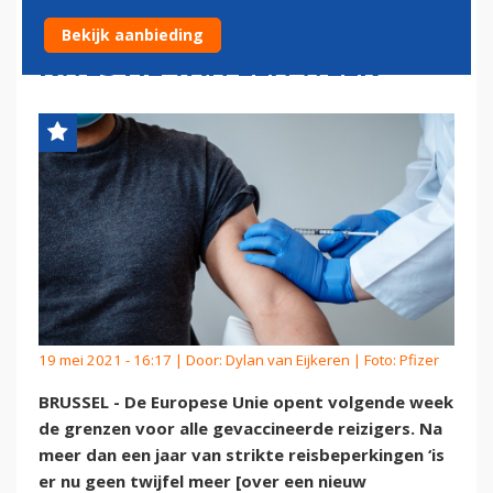
WERELDWIJD, WELLICHT
Bekijk aanbieding
KWESTIE VAN EEN WEEK
19 mei 2021 - 16:17 | Door:
Dylan van Eijkeren
| Foto: Pfizer
BRUSSEL - De Europese Unie opent volgende week
de grenzen voor alle gevaccineerde reizigers. Na
meer dan een jaar van strikte reisbeperkingen ‘is
er nu geen twijfel meer [over een nieuw