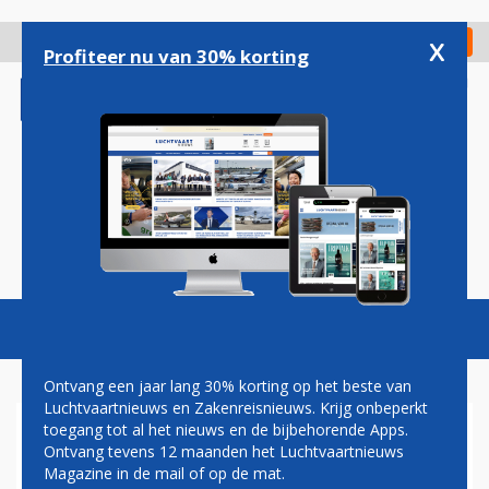
Overslaan
en
x
Digitaal Magazine
Registreer
Check in
naar
Profiteer nu van 30% korting
de
inhoud
gaan
Magazine
Podcasts
Vacatures
Toggl
naviga
Ontvang een jaar lang 30% korting op het beste van
Luchtvaartnieuws en Zakenreisnieuws. Krijg onbeperkt
toegang tot al het nieuws en de bijbehorende Apps.
EU OPENT GRENZEN VOOR
Ontvang tevens 12 maanden het Luchtvaartnieuws
ALLE GEVACCINEERDEN
Magazine in de mail of op de mat.