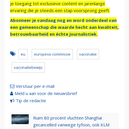
je toegang tot exclusieve content en jarenlange
ervaring die je steeds een stap voorsprong geeft.
Abonneer je vandaag nog en word onderdeel van
een gemeenschap die waarde hecht aan kwaliteit,
betrouwbaarheid en échte journalistiek.
eu
europese commissie
vaccinatie
vaccinatiebewijs
Verstuur per e-mail
Meld u aan voor de nieuwsbrief
Tip de redactie
Ruim 80 procent vluchten Shanghai
gecancelled vanwege tyfoon, ook KLM