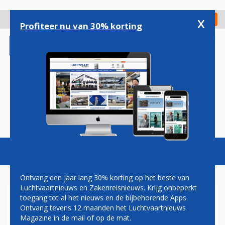
Overslaan
en
x
Digitaal Magazine
Registreer
Check in
naar
Profiteer nu van 30% korting
de
inhoud
gaan
Magazine
Podcasts
Vacatures
Toggl
naviga
Ontvang een jaar lang 30% korting op het beste van
Luchtvaartnieuws en Zakenreisnieuws. Krijg onbeperkt
toegang tot al het nieuws en de bijbehorende Apps.
ERIC VAN WALSEM: FULL
Ontvang tevens 12 maanden het Luchtvaartnieuws
CIRCLE
Magazine in de mail of op de mat.