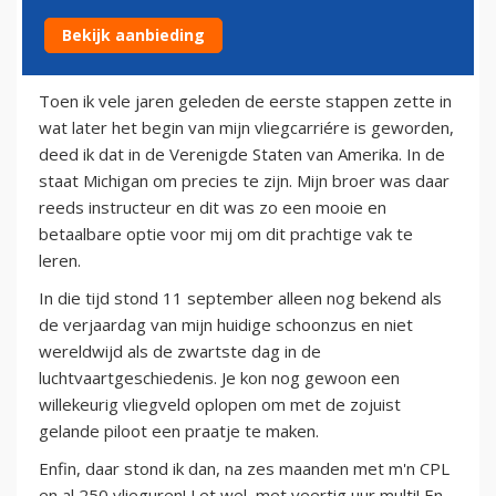
Bekijk aanbieding
1 augustus 2012
Toen ik vele jaren geleden de eerste stappen zette in
wat later het begin van mijn vliegcarriére is geworden,
deed ik dat in de Verenigde Staten van Amerika. In de
staat Michigan om precies te zijn. Mijn broer was daar
reeds instructeur en dit was zo een mooie en
betaalbare optie voor mij om dit prachtige vak te
leren.
In die tijd stond 11 september alleen nog bekend als
de verjaardag van mijn huidige schoonzus en niet
wereldwijd als de zwartste dag in de
luchtvaartgeschiedenis. Je kon nog gewoon een
willekeurig vliegveld oplopen om met de zojuist
gelande piloot een praatje te maken.
Enfin, daar stond ik dan, na zes maanden met m'n CPL
en al 250 vlieguren! Let wel, met veertig uur multi! En