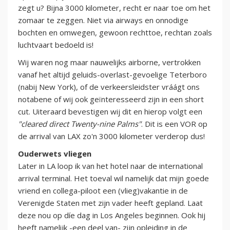
zegt u? Bijna 3000 kilometer, recht er naar toe om het
zomaar te zeggen. Niet via airways en onnodige
bochten en omwegen, gewoon rechttoe, rechtan zoals
luchtvaart bedoeld is!
Wij waren nog maar nauwelijks airborne, vertrokken
vanaf het altijd geluids-overlast-gevoelige Teterboro
(nabij New York), of de verkeersleidster vráágt ons
notabene of wij ook geïnteresseerd zijn in een short
cut. Uiteraard bevestigen wij dit en hierop volgt een
"cleared direct Twenty-nine Palms"
. Dit is een VOR op
de arrival van LAX zo'n 3000 kilometer verderop dus!
Ouderwets vliegen
Later in LA loop ik van het hotel naar de international
arrival terminal. Het toeval wil namelijk dat mijn goede
vriend en collega-piloot een (vlieg)vakantie in de
Verenigde Staten met zijn vader heeft gepland. Laat
deze nou op díe dag in Los Angeles beginnen. Ook hij
heeft namelijk -een deel van- zijn opleiding in de