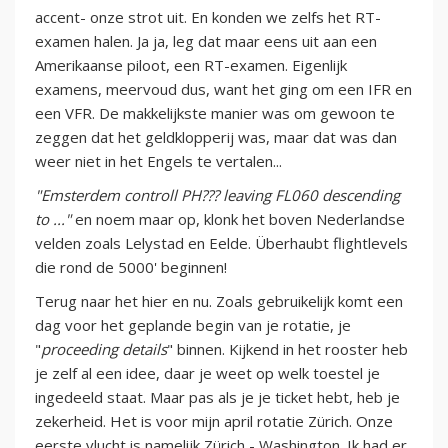
accent- onze strot uit. En konden we zelfs het RT-
examen halen. Ja ja, leg dat maar eens uit aan een
Amerikaanse piloot, een RT-examen. Eigenlijk
examens, meervoud dus, want het ging om een IFR en
een VFR. De makkelijkste manier was om gewoon te
zeggen dat het geldklopperij was, maar dat was dan
weer niet in het Engels te vertalen...
"Emsterdem controll PH??? leaving FL060 descending
to ..."
en noem maar op, klonk het boven Nederlandse
velden zoals Lelystad en Eelde. Überhaubt flightlevels
die rond de 5000' beginnen!
Terug naar het hier en nu. Zoals gebruikelijk komt een
dag voor het geplande begin van je rotatie, je
"
proceeding details
" binnen. Kijkend in het rooster heb
je zelf al een idee, daar je weet op welk toestel je
ingedeeld staat. Maar pas als je je ticket hebt, heb je
zekerheid. Het is voor mijn april rotatie Zürich. Onze
eerste vlucht is namelijk Zürich - Washington. Ik had er