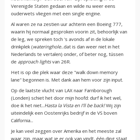
Verenigde Staten gedaan en wilde nu weer eens
ouderwets vliegen met een single engine.
Al waren ze na zestien uur achterin een Boeing 777,
waarin hij normaal gesproken voorin zit, behoorlijk van
de leg, we spreken toch 's avonds af in de lokale
drinkplek (
wateringhole
...dat is dan weer niet in het
Nederlands te vertalen) onder, of beter nog, tússen
de
approach lights
van 26R.
Het is op die plek waar deze "walk down memory
lane" begonnen is. Met dank aan hem voor zijn input.
Op de laatste vlucht van LAX naar Farnborough
(Londen) schiet het door mijn hoofd: durf ik het wel,
doe ik het niet...
Hasta la Vista en I'll be back!
Wij zijn
uiteindelijk een Oostenrijks bedrijf in de VS boven
California...
Je kan veel zeggen over Amerika en het meeste zal
waar zijn, maar wat je er ook van vindt, één ding staat