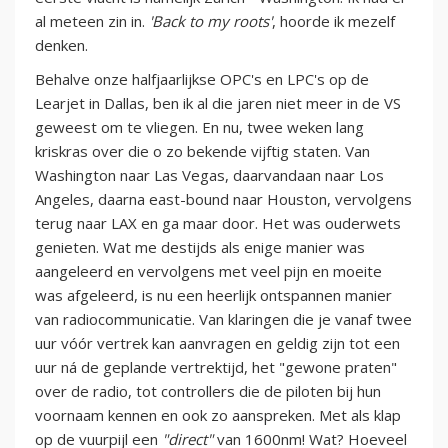
al meteen zin in.
'Back to my roots'
, hoorde ik mezelf
denken.
Behalve onze halfjaarlijkse OPC's en LPC's op de
Learjet in Dallas, ben ik al die jaren niet meer in de VS
geweest om te vliegen. En nu, twee weken lang
kriskras over die o zo bekende vijftig staten. Van
Washington naar Las Vegas, daarvandaan naar Los
Angeles, daarna east-bound naar Houston, vervolgens
terug naar LAX en ga maar door. Het was ouderwets
genieten. Wat me destijds als enige manier was
aangeleerd en vervolgens met veel pijn en moeite
was afgeleerd, is nu een heerlijk ontspannen manier
van radiocommunicatie. Van klaringen die je vanaf twee
uur vóór vertrek kan aanvragen en geldig zijn tot een
uur ná de geplande vertrektijd, het "gewone praten"
over de radio, tot controllers die de piloten bij hun
voornaam kennen en ook zo aanspreken. Met als klap
op de vuurpijl een
"direct"
van 1600nm! Wat? Hoeveel