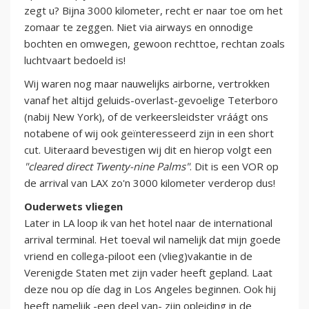
zegt u? Bijna 3000 kilometer, recht er naar toe om het
zomaar te zeggen. Niet via airways en onnodige
bochten en omwegen, gewoon rechttoe, rechtan zoals
luchtvaart bedoeld is!
Wij waren nog maar nauwelijks airborne, vertrokken
vanaf het altijd geluids-overlast-gevoelige Teterboro
(nabij New York), of de verkeersleidster vráágt ons
notabene of wij ook geïnteresseerd zijn in een short
cut. Uiteraard bevestigen wij dit en hierop volgt een
"cleared direct Twenty-nine Palms"
. Dit is een VOR op
de arrival van LAX zo'n 3000 kilometer verderop dus!
Ouderwets vliegen
Later in LA loop ik van het hotel naar de international
arrival terminal. Het toeval wil namelijk dat mijn goede
vriend en collega-piloot een (vlieg)vakantie in de
Verenigde Staten met zijn vader heeft gepland. Laat
deze nou op díe dag in Los Angeles beginnen. Ook hij
heeft namelijk -een deel van- zijn opleiding in de