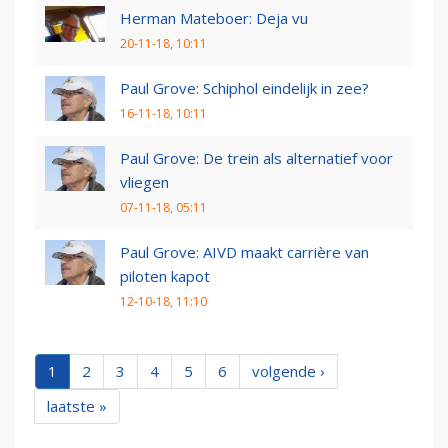
Herman Mateboer: Deja vu
20-11-18, 10:11
Paul Grove: Schiphol eindelijk in zee?
16-11-18, 10:11
Paul Grove: De trein als alternatief voor
vliegen
07-11-18, 05:11
Paul Grove: AIVD maakt carrière van
piloten kapot
12-10-18, 11:10
1
2
3
4
5
6
volgende ›
laatste »