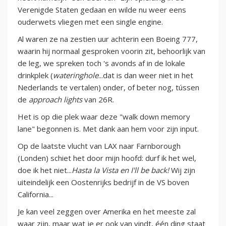
Verenigde Staten gedaan en wilde nu weer eens
ouderwets vliegen met een single engine.
Al waren ze na zestien uur achterin een Boeing 777,
waarin hij normaal gesproken voorin zit, behoorlijk van
de leg, we spreken toch 's avonds af in de lokale
drinkplek (
wateringhole
...dat is dan weer niet in het
Nederlands te vertalen) onder, of beter nog, tússen
de
approach lights
van 26R.
Het is op die plek waar deze "walk down memory
lane" begonnen is. Met dank aan hem voor zijn input.
Op de laatste vlucht van LAX naar Farnborough
(Londen) schiet het door mijn hoofd: durf ik het wel,
doe ik het niet...
Hasta la Vista en I'll be back!
Wij zijn
uiteindelijk een Oostenrijks bedrijf in de VS boven
California...
Je kan veel zeggen over Amerika en het meeste zal
waar zijn, maar wat je er ook van vindt, één ding staat