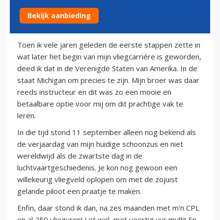
Bekijk aanbieding
1 augustus 2012
Toen ik vele jaren geleden de eerste stappen zette in
wat later het begin van mijn vliegcarriére is geworden,
deed ik dat in de Verenigde Staten van Amerika. In de
staat Michigan om precies te zijn. Mijn broer was daar
reeds instructeur en dit was zo een mooie en
betaalbare optie voor mij om dit prachtige vak te
leren.
In die tijd stond 11 september alleen nog bekend als
de verjaardag van mijn huidige schoonzus en niet
wereldwijd als de zwartste dag in de
luchtvaartgeschiedenis. Je kon nog gewoon een
willekeurig vliegveld oplopen om met de zojuist
gelande piloot een praatje te maken.
Enfin, daar stond ik dan, na zes maanden met m'n CPL
en al 250 vlieguren! Let wel, met veertig uur multi! En