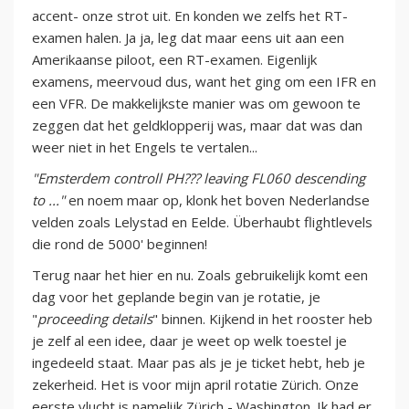
accent- onze strot uit. En konden we zelfs het RT-
examen halen. Ja ja, leg dat maar eens uit aan een
Amerikaanse piloot, een RT-examen. Eigenlijk
examens, meervoud dus, want het ging om een IFR en
een VFR. De makkelijkste manier was om gewoon te
zeggen dat het geldklopperij was, maar dat was dan
weer niet in het Engels te vertalen...
"Emsterdem controll PH??? leaving FL060 descending
to ..."
en noem maar op, klonk het boven Nederlandse
velden zoals Lelystad en Eelde. Überhaubt flightlevels
die rond de 5000' beginnen!
Terug naar het hier en nu. Zoals gebruikelijk komt een
dag voor het geplande begin van je rotatie, je
"
proceeding details
" binnen. Kijkend in het rooster heb
je zelf al een idee, daar je weet op welk toestel je
ingedeeld staat. Maar pas als je je ticket hebt, heb je
zekerheid. Het is voor mijn april rotatie Zürich. Onze
eerste vlucht is namelijk Zürich - Washington. Ik had er