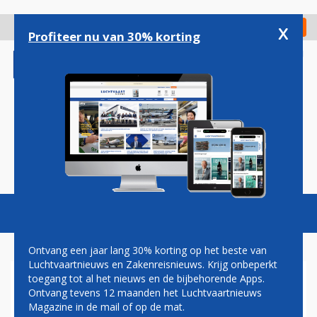
Overslaan
en
x
Digitaal Magazine
Registreer
Check in
naar
Profiteer nu van 30% korting
de
inhoud
gaan
Magazine
Podcasts
Vacatures
Toggl
naviga
Ontvang een jaar lang 30% korting op het beste van
Luchtvaartnieuws en Zakenreisnieuws. Krijg onbeperkt
toegang tot al het nieuws en de bijbehorende Apps.
ERIC VAN WALSEM: FULL
Ontvang tevens 12 maanden het Luchtvaartnieuws
CIRCLE
Magazine in de mail of op de mat.