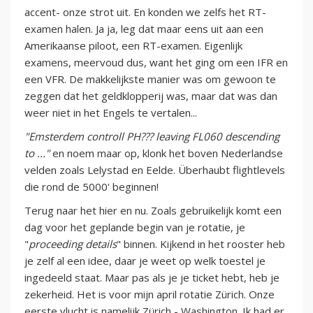
accent- onze strot uit. En konden we zelfs het RT-
examen halen. Ja ja, leg dat maar eens uit aan een
Amerikaanse piloot, een RT-examen. Eigenlijk
examens, meervoud dus, want het ging om een IFR en
een VFR. De makkelijkste manier was om gewoon te
zeggen dat het geldklopperij was, maar dat was dan
weer niet in het Engels te vertalen...
"Emsterdem controll PH??? leaving FL060 descending
to ..."
en noem maar op, klonk het boven Nederlandse
velden zoals Lelystad en Eelde. Überhaubt flightlevels
die rond de 5000' beginnen!
Terug naar het hier en nu. Zoals gebruikelijk komt een
dag voor het geplande begin van je rotatie, je
"
proceeding details
" binnen. Kijkend in het rooster heb
je zelf al een idee, daar je weet op welk toestel je
ingedeeld staat. Maar pas als je je ticket hebt, heb je
zekerheid. Het is voor mijn april rotatie Zürich. Onze
eerste vlucht is namelijk Zürich - Washington. Ik had er