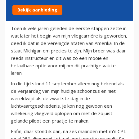
Bekijk aanbieding
1 augustus 2012
Toen ik vele jaren geleden de eerste stappen zette in
wat later het begin van mijn vliegcarriére is geworden,
deed ik dat in de Verenigde Staten van Amerika. In de
staat Michigan om precies te zijn. Mijn broer was daar
reeds instructeur en dit was zo een mooie en
betaalbare optie voor mij om dit prachtige vak te
leren.
In die tijd stond 11 september alleen nog bekend als
de verjaardag van mijn huidige schoonzus en niet
wereldwijd als de zwartste dag in de
luchtvaartgeschiedenis. Je kon nog gewoon een
willekeurig vliegveld oplopen om met de zojuist
gelande piloot een praatje te maken.
Enfin, daar stond ik dan, na zes maanden met m'n CPL
en al 250 vlieguren! Let wel, met veertig uur multi! En