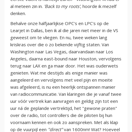
al meteen zin in.
'Back to my roots'
, hoorde ik mezelf
denken.
Behalve onze halfjaarlijkse OPC's en LPC's op de
Learjet in Dallas, ben ik al die jaren niet meer in de VS
geweest om te vliegen. En nu, twee weken lang
kriskras over die o zo bekende vijftig staten. Van
Washington naar Las Vegas, daarvandaan naar Los
Angeles, daarna east-bound naar Houston, vervolgens
terug naar LAX en ga maar door. Het was ouderwets
genieten. Wat me destijds als enige manier was
aangeleerd en vervolgens met veel pijn en moeite
was afgeleerd, is nu een heerlijk ontspannen manier
van radiocommunicatie. Van klaringen die je vanaf twee
uur vóór vertrek kan aanvragen en geldig zijn tot een
uur ná de geplande vertrektijd, het "gewone praten"
over de radio, tot controllers die de piloten bij hun
voornaam kennen en ook zo aanspreken. Met als klap
op de vuurpijl een
"direct"
van 1600nm! Wat? Hoeveel