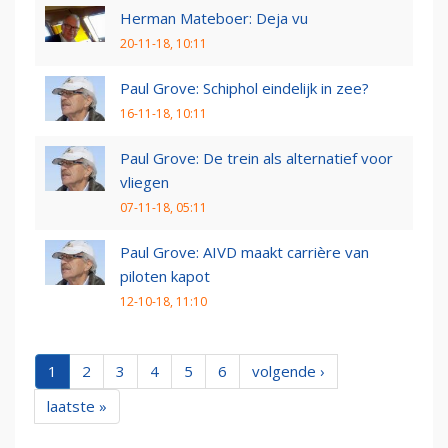
Herman Mateboer: Deja vu
20-11-18, 10:11
Paul Grove: Schiphol eindelijk in zee?
16-11-18, 10:11
Paul Grove: De trein als alternatief voor
vliegen
07-11-18, 05:11
Paul Grove: AIVD maakt carrière van
piloten kapot
12-10-18, 11:10
1
2
3
4
5
6
volgende ›
laatste »