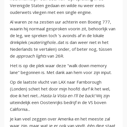
Verenigde Staten gedaan en wilde nu weer eens
ouderwets vliegen met een single engine.
Al waren ze na zestien uur achterin een Boeing 777,
waarin hij normaal gesproken voorin zit, behoorlijk van
de leg, we spreken toch 's avonds af in de lokale
drinkplek (
wateringhole
...dat is dan weer niet in het
Nederlands te vertalen) onder, of beter nog, tússen
de
approach lights
van 26R.
Het is op die plek waar deze "walk down memory
lane" begonnen is. Met dank aan hem voor zijn input.
Op de laatste vlucht van LAX naar Farnborough
(Londen) schiet het door mijn hoofd: durf ik het wel,
doe ik het niet...
Hasta la Vista en I'll be back!
Wij zijn
uiteindelijk een Oostenrijks bedrijf in de VS boven
California...
Je kan veel zeggen over Amerika en het meeste zal
waar zijn, maar wat je er ook van vindt, één ding staat