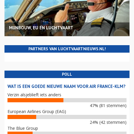
MIJNBOUW, EU EN LUCHTVAART
PARTNERS VAN LUCHTVAARTNIEUWS.NL!
POLL
WAT IS EEN GOEDE NIEUWE NAAM VOOR AIR FRANCE-KLM?
Verzin alsjeblieft iets anders
47% (81 stemmen)
European Airlines Group (EAG)
24% (42 stemmen)
The Blue Group