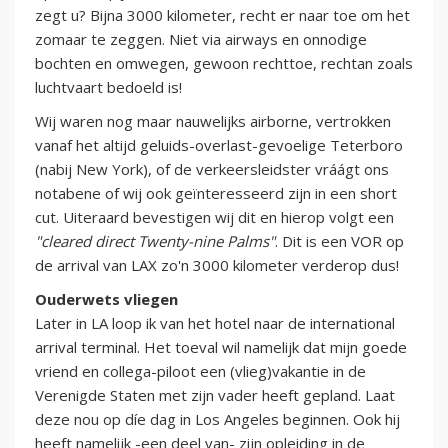
zegt u? Bijna 3000 kilometer, recht er naar toe om het
zomaar te zeggen. Niet via airways en onnodige
bochten en omwegen, gewoon rechttoe, rechtan zoals
luchtvaart bedoeld is!
Wij waren nog maar nauwelijks airborne, vertrokken
vanaf het altijd geluids-overlast-gevoelige Teterboro
(nabij New York), of de verkeersleidster vráágt ons
notabene of wij ook geïnteresseerd zijn in een short
cut. Uiteraard bevestigen wij dit en hierop volgt een
"cleared direct Twenty-nine Palms"
. Dit is een VOR op
de arrival van LAX zo'n 3000 kilometer verderop dus!
Ouderwets vliegen
Later in LA loop ik van het hotel naar de international
arrival terminal. Het toeval wil namelijk dat mijn goede
vriend en collega-piloot een (vlieg)vakantie in de
Verenigde Staten met zijn vader heeft gepland. Laat
deze nou op díe dag in Los Angeles beginnen. Ook hij
heeft namelijk -een deel van- zijn opleiding in de