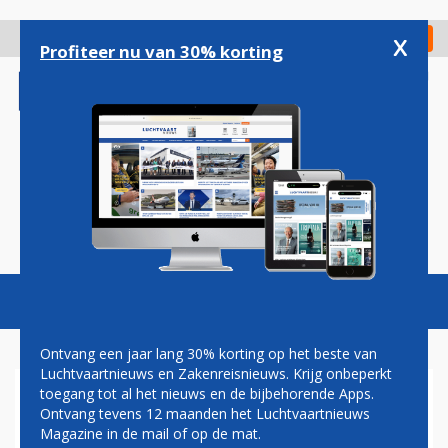
Overslaan
en
x
Digitaal Magazine
Registreer
Check in
naar
Profiteer nu van 30% korting
de
inhoud
gaan
Magazine
Podcasts
Vacatures
Toggl
naviga
Ontvang een jaar lang 30% korting op het beste van
Luchtvaartnieuws en Zakenreisnieuws. Krijg onbeperkt
toegang tot al het nieuws en de bijbehorende Apps.
ERIC VAN WALSEM: FULL
Ontvang tevens 12 maanden het Luchtvaartnieuws
CIRCLE
Magazine in de mail of op de mat.