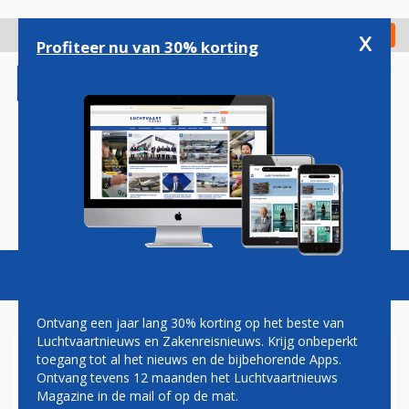
Overslaan
en
x
Digitaal Magazine
Registreer
Check in
naar
Profiteer nu van 30% korting
de
inhoud
gaan
Magazine
Podcasts
Vacatures
Toggl
naviga
Ontvang een jaar lang 30% korting op het beste van
Luchtvaartnieuws en Zakenreisnieuws. Krijg onbeperkt
toegang tot al het nieuws en de bijbehorende Apps.
HENK VAN DEN HELDER:
Ontvang tevens 12 maanden het Luchtvaartnieuws
KOMT HET GOED?
Magazine in de mail of op de mat.