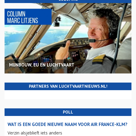
MIJNBOUW, EU EN LUCHTVAART
PARTNERS VAN LUCHTVAARTNIEUWS.NL!
POLL
WAT IS EEN GOEDE NIEUWE NAAM VOOR AIR FRANCE-KLM?
Verzin alsjeblieft iets anders