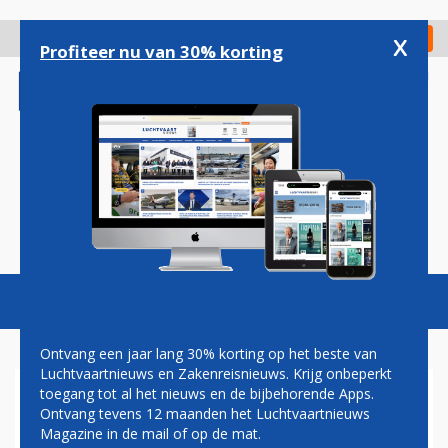
Overslaan
en
x
Digitaal Magazine
Registreer
Check in
naar
Profiteer nu van 30% korting
de
inhoud
gaan
Magazine
Podcasts
Vacatures
Toggl
naviga
Ontvang een jaar lang 30% korting op het beste van
Luchtvaartnieuws en Zakenreisnieuws. Krijg onbeperkt
toegang tot al het nieuws en de bijbehorende Apps.
HENK VAN DEN HELDER:
Ontvang tevens 12 maanden het Luchtvaartnieuws
KOMT HET GOED?
Magazine in de mail of op de mat.