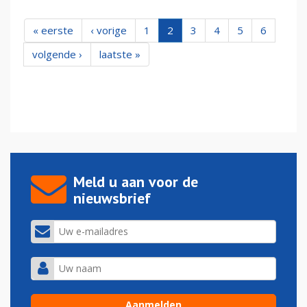
« eerste
‹ vorige
1
2
3
4
5
6
volgende ›
laatste »
Meld u aan voor de
nieuwsbrief