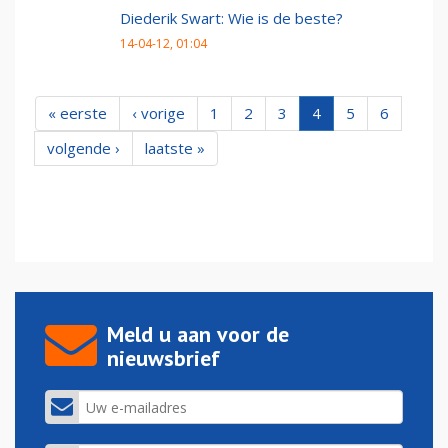
Diederik Swart: Wie is de beste?
14-04-12, 01:04
« eerste
‹ vorige
1
2
3
4
5
6
volgende ›
laatste »
Meld u aan voor de
nieuwsbrief