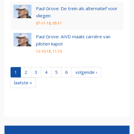
Paul Grove: De trein als alternatief voor
vliegen
07-11-18, 05:11
Paul Grove: AIVD maakt carrière van
piloten kapot
12-10-18, 11:10
1
2
3
4
5
6
volgende ›
laatste »