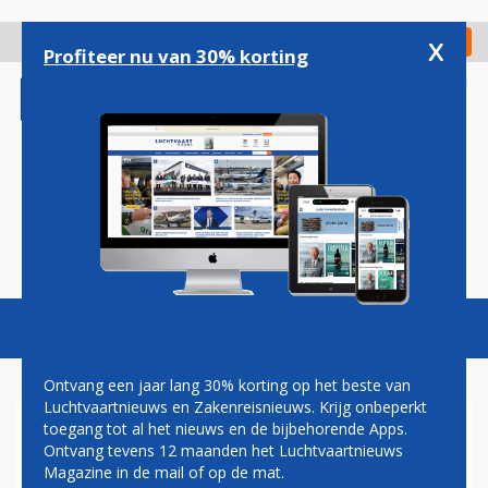
Overslaan
en
x
Digitaal Magazine
Registreer
Check in
naar
Profiteer nu van 30% korting
de
inhoud
gaan
Magazine
Podcasts
Vacatures
Toggl
naviga
Ontvang een jaar lang 30% korting op het beste van
Luchtvaartnieuws en Zakenreisnieuws. Krijg onbeperkt
toegang tot al het nieuws en de bijbehorende Apps.
PAUL GROVE: SOESTERBERG
Ontvang tevens 12 maanden het Luchtvaartnieuws
INTERNATIONAL AIRPORT
Magazine in de mail of op de mat.