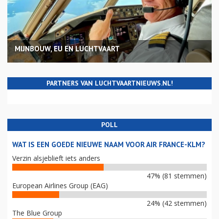
MIJNBOUW, EU EN LUCHTVAART
PARTNERS VAN LUCHTVAARTNIEUWS.NL!
POLL
WAT IS EEN GOEDE NIEUWE NAAM VOOR AIR FRANCE-KLM?
Verzin alsjeblieft iets anders
47% (81 stemmen)
European Airlines Group (EAG)
24% (42 stemmen)
The Blue Group