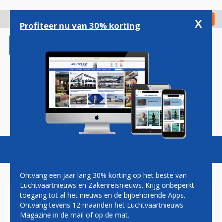
Overslaan
en
x
Digitaal Magazine
Registreer
Check in
naar
Profiteer nu van 30% korting
de
inhoud
gaan
Magazine
Podcasts
Vacatures
Toggl
naviga
Ontvang een jaar lang 30% korting op het beste van
Luchtvaartnieuws en Zakenreisnieuws. Krijg onbeperkt
toegang tot al het nieuws en de bijbehorende Apps.
HR-TOPVROUW JANET
Ontvang tevens 12 maanden het Luchtvaartnieuws
DEKKER VERLAAT AIR
Magazine in de mail of op de mat.