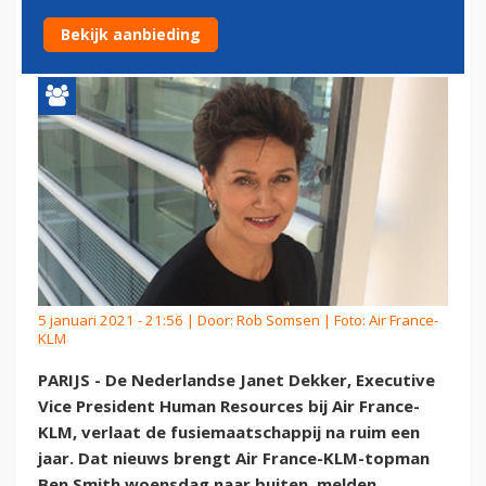
FRANCE-KLM
Bekijk aanbieding
5 januari 2021 - 21:56 | Door:
Rob Somsen
| Foto: Air France-
KLM
PARIJS - De Nederlandse Janet Dekker, Executive
Vice President Human Resources bij Air France-
KLM, verlaat de fusiemaatschappij na ruim een
jaar. Dat nieuws brengt Air France-KLM-topman
Ben Smith woensdag naar buiten, melden