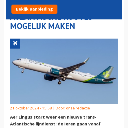
BELOOFDE: NIEUWE TRANS-
Bekijk aanbieding
ATLANTISCHE ROUTES
MOGELIJK MAKEN
21 oktober 2024 - 15:58 | Door:
onze redactie
Aer Lingus start weer een nieuwe trans-
Atlantische lijndienst: de Ieren gaan vanaf