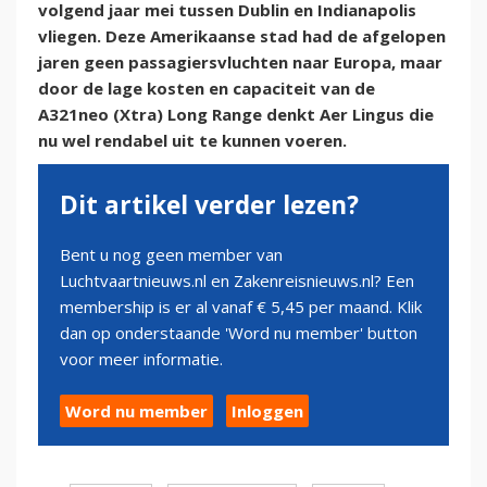
volgend jaar mei tussen Dublin en Indianapolis
vliegen. Deze Amerikaanse stad had de afgelopen
jaren geen passagiersvluchten naar Europa, maar
door de lage kosten en capaciteit van de
A321neo (Xtra) Long Range denkt Aer Lingus die
nu wel rendabel uit te kunnen voeren.
Dit artikel verder lezen?
Bent u nog geen member van
Luchtvaartnieuws.nl en Zakenreisnieuws.nl? Een
membership is er al vanaf € 5,45 per maand. Klik
dan op onderstaande 'Word nu member' button
voor meer informatie.
Word nu member
Inloggen