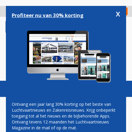
Overslaan
en
x
Digitaal Magazine
Registreer
Check in
naar
Profiteer nu van 30% korting
de
inhoud
gaan
Magazine
Podcasts
Vacatures
Toggl
naviga
Ontvang een jaar lang 30% korting op het beste van
Luchtvaartnieuws en Zakenreisnieuws. Krijg onbeperkt
toegang tot al het nieuws en de bijbehorende Apps.
A321(X)LR LIJKT PRECIES TE
Ontvang tevens 12 maanden het Luchtvaartnieuws
DOEN WAT AIRBUS
Magazine in de mail of op de mat.