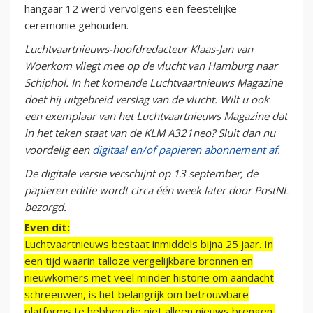
hangaar 12 werd vervolgens een feestelijke
ceremonie gehouden.
Luchtvaartnieuws-hoofdredacteur Klaas-Jan van
Woerkom vliegt mee op de vlucht van Hamburg naar
Schiphol. In het komende Luchtvaartnieuws Magazine
doet hij uitgebreid verslag van de vlucht. Wilt u ook
een exemplaar van het Luchtvaartnieuws Magazine dat
in het teken staat van de KLM A321neo? Sluit dan nu
voordelig een
digitaal en/of papieren abonnement af.
De digitale versie verschijnt op 13 september, de
papieren editie wordt circa één week later door PostNL
bezorgd.
Even dit:
Luchtvaartnieuws bestaat inmiddels bijna 25 jaar. In
een tijd waarin talloze vergelijkbare bronnen en
nieuwkomers met veel minder historie om aandacht
schreeuwen, is het belangrijk om betrouwbare
platforms te hebben die niet alleen nieuws brengen,