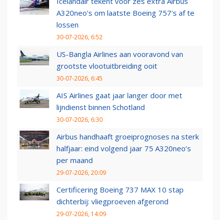
Icelandair tekent voor zes extra Airbus
A320neo's om laatste Boeing 757's af te
lossen
30-07-2026, 6:52
US-Bangla Airlines aan vooravond van
grootste vlootuitbreiding ooit
30-07-2026, 6:45
AIS Airlines gaat jaar langer door met
lijndienst binnen Schotland
30-07-2026, 6:30
Airbus handhaaft groeiprognoses na sterk
halfjaar: eind volgend jaar 75 A320neo’s
per maand
29-07-2026, 20:09
Certificering Boeing 737 MAX 10 stap
dichterbij: vliegproeven afgerond
29-07-2026, 14:09