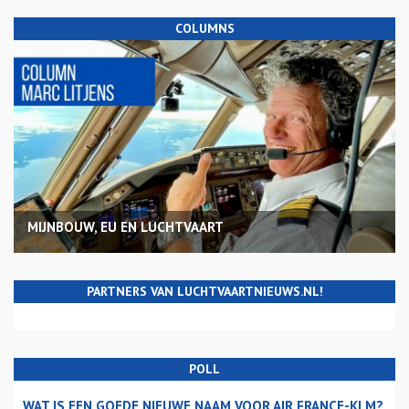
COLUMNS
MIJNBOUW, EU EN LUCHTVAART
PARTNERS VAN LUCHTVAARTNIEUWS.NL!
POLL
WAT IS EEN GOEDE NIEUWE NAAM VOOR AIR FRANCE-KLM?