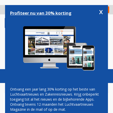
Overslaan
en
x
Digitaal Magazine
Registreer
Check in
naar
Profiteer nu van 30% korting
de
inhoud
gaan
Magazine
Podcasts
Vacatures
Toggl
naviga
Ontvang een jaar lang 30% korting op het beste van
Luchtvaartnieuws en Zakenreisnieuws. Krijg onbeperkt
toegang tot al het nieuws en de bijbehorende Apps.
FERRYVLUCHT AIRBUS
Ontvang tevens 12 maanden het Luchtvaartnieuws
A321NEO VAN KLM NAAR
Magazine in de mail of op de mat.