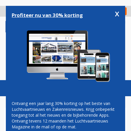
Overslaan
en
x
Digitaal Magazine
Registreer
Check in
naar
Profiteer nu van 30% korting
de
inhoud
gaan
Magazine
Podcasts
Vacatures
Toggl
naviga
Ontvang een jaar lang 30% korting op het beste van
Luchtvaartnieuws en Zakenreisnieuws. Krijg onbeperkt
toegang tot al het nieuws en de bijbehorende Apps.
LUFTHANSA NEEMT EERSTE
Ontvang tevens 12 maanden het Luchtvaartnieuws
A350 MET LUXERE BUSINESS
Magazine in de mail of op de mat.