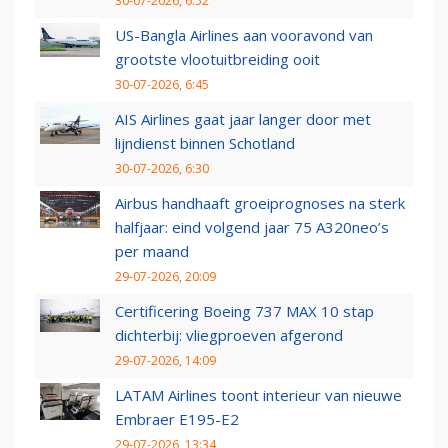
30-07-2026, 6:52
US-Bangla Airlines aan vooravond van
grootste vlootuitbreiding ooit
30-07-2026, 6:45
AIS Airlines gaat jaar langer door met
lijndienst binnen Schotland
30-07-2026, 6:30
Airbus handhaaft groeiprognoses na sterk
halfjaar: eind volgend jaar 75 A320neo’s
per maand
29-07-2026, 20:09
Certificering Boeing 737 MAX 10 stap
dichterbij: vliegproeven afgerond
29-07-2026, 14:09
LATAM Airlines toont interieur van nieuwe
Embraer E195-E2
29-07-2026, 13:34