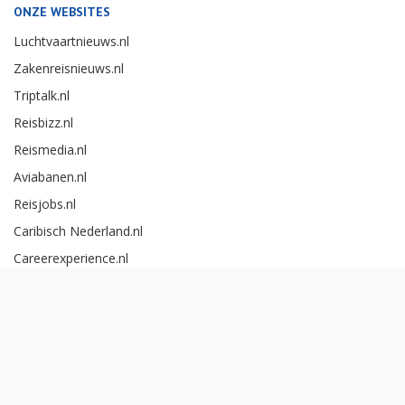
ONZE WEBSITES
Luchtvaartnieuws.nl
Zakenreisnieuws.nl
Triptalk.nl
Reisbizz.nl
Reismedia.nl
Aviabanen.nl
Reisjobs.nl
Caribisch Nederland.nl
Careerexperience.nl
Zakenreisawards.nl
Copyright Reismedia BV 2026 -
Cookieinstellingen