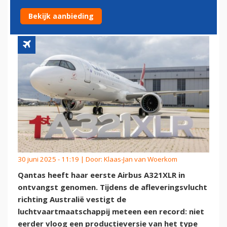
NIEUWE AIRBUS A321XLR
Bekijk aanbieding
30 juni 2025 - 11:19 | Door:
Klaas-Jan van Woerkom
Qantas heeft haar eerste Airbus A321XLR in
ontvangst genomen. Tijdens de afleveringsvlucht
richting Australië vestigt de
luchtvaartmaatschappij meteen een record: niet
eerder vloog een productieversie van het type