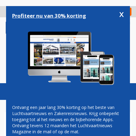
Overslaan
en
x
Digitaal Magazine
Registreer
Check in
naar
Profiteer nu van 30% korting
de
inhoud
gaan
Magazine
Podcasts
Vacatures
Toggl
naviga
Ontvang een jaar lang 30% korting op het beste van
Luchtvaartnieuws en Zakenreisnieuws. Krijg onbeperkt
toegang tot al het nieuws en de bijbehorende Apps.
QANTAS OP WEG NAAR
Ontvang tevens 12 maanden het Luchtvaartnieuws
AFSTANDSRECORD MET
Magazine in de mail of op de mat.