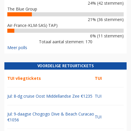
24% (42 stemmen)
The Blue Group
21% (36 stemmen)
Air-France-KLM-SAS(-TAP)
6% (11 stemmen)
Totaal aantal stemmen: 170
Meer polls
VOORDELIGE RETOURTICKETS
TUI vliegtickets
TUI
Jul: 8-dg cruise Oost Middellandse Zee €1235
TUI
Jul: 9-daagse Chogogo Dive & Beach Curacao
TUI
€1056