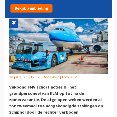
TOT NA ZOMERVAKANTIE
Bekijk aanbieding
10 juli 2025 - 17:39 | Door:
ANP
| Foto: KLM
Vakbond FNV schort acties bij het
grondpersoneel van KLM op tot na de
zomervakantie. De afgelopen weken werden al
tot tweemaal toe aangekondigde stakingen op
Schiphol door de rechter verboden.