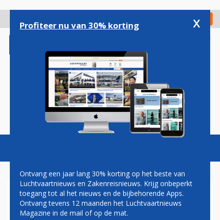
Overslaan
en
x
Digitaal Magazine
Registreer
Check in
naar
Profiteer nu van 30% korting
de
inhoud
gaan
Magazine
Podcasts
Vacatures
Toggl
naviga
Ontvang een jaar lang 30% korting op het beste van
Luchtvaartnieuws en Zakenreisnieuws. Krijg onbeperkt
toegang tot al het nieuws en de bijbehorende Apps.
FNV SCHORT ACTIES BIJ
Ontvang tevens 12 maanden het Luchtvaartnieuws
GRONDPERSONEEL KLM OP
Magazine in de mail of op de mat.