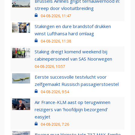
Brussels Airlines grijpt ternauwernood in:
streep door vlootuitbreiding
04-08-2026, 11:47
Stakingen en dure brandstof drukken
winst Lufthansa hard omlaag
04-08-2026, 11:38
Staking dreigt komend weekend bij
cabinepersoneel van SAS Noorwegen
04-08-2026, 10:57
Eerste succesvolle testvlucht voor
zelfgemaakt Russisch passagierstoestel
04-08-2026, 9:54
Air France-KLM aast op terugwinnen
reizigers van ‘hoofdpijn bezorgend’
easyJet
04-08-2026, 7:26
Boeing mag kleinste telg 737 MAX-familie