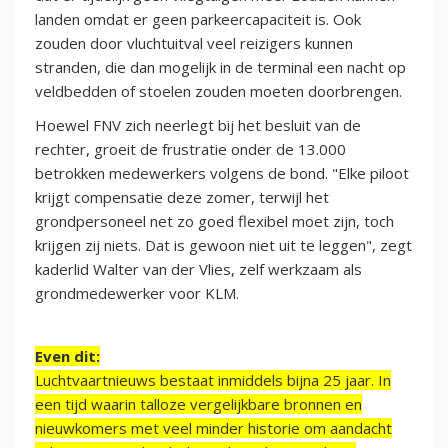
landen omdat er geen parkeercapaciteit is. Ook
zouden door vluchtuitval veel reizigers kunnen
stranden, die dan mogelijk in de terminal een nacht op
veldbedden of stoelen zouden moeten doorbrengen.
Hoewel FNV zich neerlegt bij het besluit van de
rechter, groeit de frustratie onder de 13.000
betrokken medewerkers volgens de bond. "Elke piloot
krijgt compensatie deze zomer, terwijl het
grondpersoneel net zo goed flexibel moet zijn, toch
krijgen zij niets. Dat is gewoon niet uit te leggen", zegt
kaderlid Walter van der Vlies, zelf werkzaam als
grondmedewerker voor KLM.
Even dit:
Luchtvaartnieuws bestaat inmiddels bijna 25 jaar. In
een tijd waarin talloze vergelijkbare bronnen en
nieuwkomers met veel minder historie om aandacht